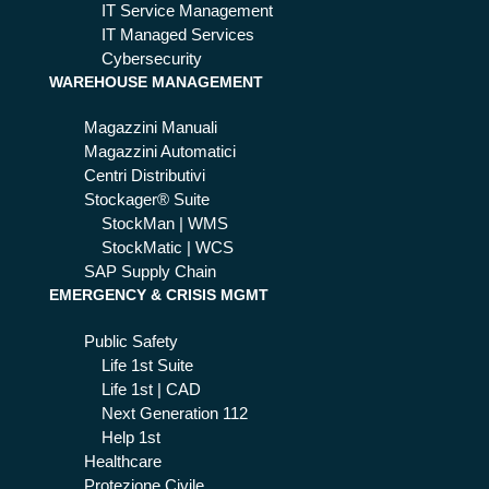
ne
IT Service Management
de
IT Managed Services
gli
Cybersecurity
ord
WAREHOUSE MANAGEMENT
ini
Magazzini Manuali
Magazzini Automatici
Centri Distributivi
Stockager® Suite
StockMan | WMS
StockMatic | WCS
SAP Supply Chain
EMERGENCY & CRISIS MGMT
Public Safety
Life 1st Suite
Life 1st | CAD
Next Generation 112
Help 1st
Healthcare
Protezione Civile