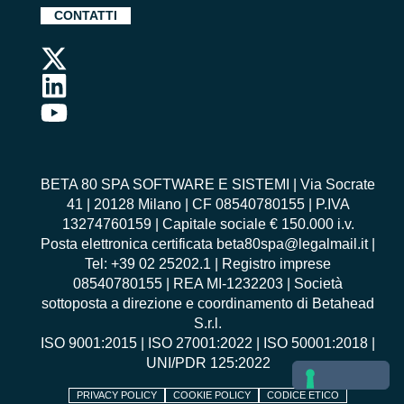
CONTATTI
BETA 80 SPA SOFTWARE E SISTEMI | Via Socrate
41 | 20128 Milano | CF 08540780155 | P.IVA
13274760159 | Capitale sociale € 150.000 i.v.
Posta elettronica certificata beta80spa@legalmail.it |
Tel: +39 02 25202.1 | Registro imprese
08540780155 | REA MI-1232203 | Società
sottoposta a direzione e coordinamento di Betahead
S.r.l.
ISO 9001:2015
|
ISO 27001:2022
|
ISO 50001:2018
|
UNI/PDR 125:2022
PRIVACY POLICY
COOKIE POLICY
CODICE ETICO