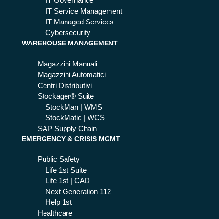
hi
IT Governance
IT Service Management
IT Managed Services
Cybersecurity
WAREHOUSE MANAGEMENT
Magazzini Manuali
Magazzini Automatici
Centri Distributivi
Stockager® Suite
StockMan | WMS
StockMatic | WCS
SAP Supply Chain
EMERGENCY & CRISIS MGMT
Public Safety
Life 1st Suite
Life 1st | CAD
Next Generation 112
Help 1st
Healthcare