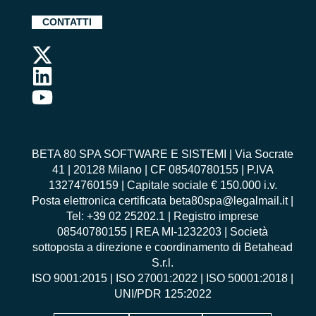
CONTATTI
BETA 80 SPA SOFTWARE E SISTEMI | Via Socrate
41 | 20128 Milano | CF 08540780155 | P.IVA
13274760159 | Capitale sociale € 150.000 i.v.
Posta elettronica certificata beta80spa@legalmail.it |
Tel: +39 02 25202.1 | Registro imprese
08540780155 | REA MI-1232203 | Società
sottoposta a direzione e coordinamento di Betahead
S.r.l.
ISO 9001:2015
|
ISO 27001:2022
|
ISO 50001:2018
|
UNI/PDR 125:2022