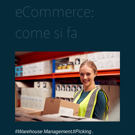
eCommerce:
come si fa
#Warehouse Management
#Picking
,
,