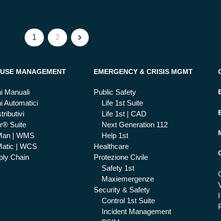
1
2
USE MANAGEMENT
EMERGENCY & CRISIS MGMT
i Manuali
Public Safety
i Automatici
Life 1st Suite
tributivi
Life 1st | CAD
r® Suite
Next Generation 112
Man | WMS
Help 1st
atic | WCS
Healthcare
ly Chain
Protezione Civile
Safety 1st
Maxiemergenze
Security & Safety
I
Control 1st Suite
Incident Management