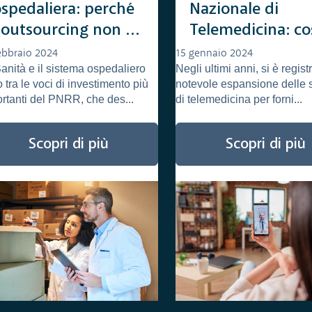
ospedaliera: perché
Nazionale di
l’outsourcing non è
Telemedicina: co
’unica strada
e come cambierà 
ebbraio 2024
15 gennaio 2024
anità e il sistema ospedaliero
Negli ultimi anni, si è regis
sistema sanitari
 tra le voci di investimento più
notevole espansione delle 
rtanti del PNRR, che des...
di telemedicina per forni...
Scopri di più
Scopri di più