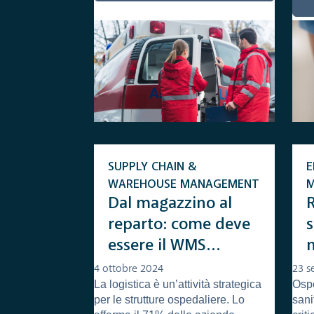
SUPPLY CHAIN &
E
WAREHOUSE MANAGEMENT
Dal magazzino al
reparto: come deve
essere il WMS
m
dell’ospedale
4 ottobre 2024
23 s
La logistica è un’attività strategica
Ospe
d
per le strutture ospedaliere. Lo
sani