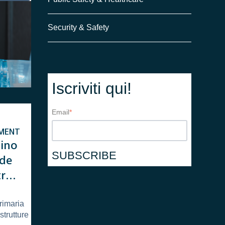
Security & Safety
Iscriviti qui!
Email
*
MENT
ino
ide
ro il
primaria
strutture