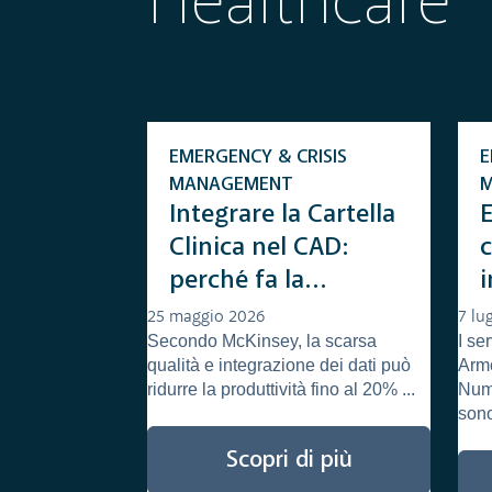
Healthcare
EMERGENCY & CRISIS
E
MANAGEMENT
Integrare la Cartella
Clinica nel CAD:
perché fa la
i
differenza
25 maggio 2026
7 lu
Secondo McKinsey, la scarsa
I s
p
qualità e integrazione dei dati può
Arm
ridurre la produttività fino al 20% ...
Num
sono 
Scopri di più