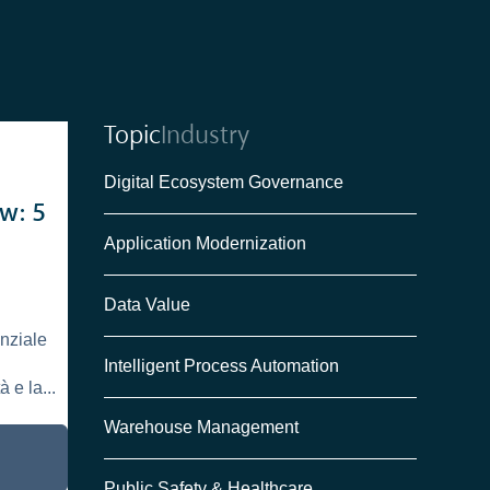
Topic
Industry
Digital Ecosystem Governance
ow: 5
Application Modernization
Data Value
o
nziale
Intelligent Process Automation
à e la...
Warehouse Management
Public Safety & Healthcare