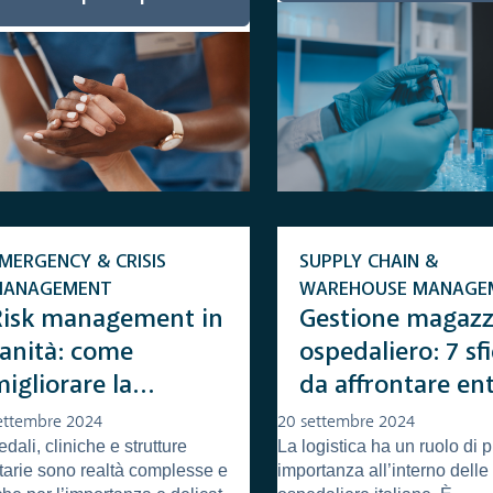
MERGENCY & CRISIS
SUPPLY CHAIN &
MANAGEMENT
WAREHOUSE MANAGE
Risk management in
Gestione magazz
sanità: come
ospedaliero: 7 sf
igliorare la
da affrontare ent
sicurezza
2027
ettembre 2024
20 settembre 2024
dali, cliniche e strutture
La logistica ha un ruolo di 
ell’ospedale
tarie sono realtà complesse e
importanza all’interno delle 