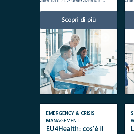
afferma il 71% delle aziende ...
crit
Scopri di più
EMERGENCY & CRISIS
S
MANAGEMENT
EU4Health: cos'è il
L