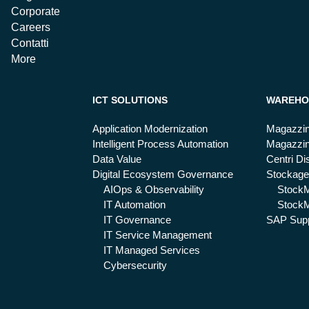
Corporate
Careers
Contatti
More
ICT SOLUTIONS
WAREHO
Application Modernization
Magazzin
Intelligent Process Automation
Magazzin
Data Value
Centri Dis
Digital Ecosystem Governance
Stockage
AIOps & Observability
Stock
IT Automation
StockM
IT Governance
SAP Supp
IT Service Management
IT Managed Services
Cybersecurity