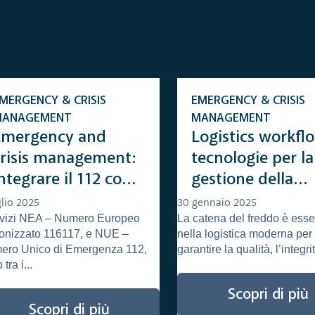
MERGENCY & CRISIS
EMERGENCY & CRISIS
MANAGEMENT
MANAGEMENT
Emergency and
Logistics workfl
crisis management:
tecnologie per la
ntegrare il 112 con
gestione della
116 117, un modello
catena del fredd
glio 2025
30 gennaio 2025
ervizi NEA – Numero Europeo
La catena del freddo è esse
ossibile
onizzato 116117, e NUE –
nella logistica moderna per
ero Unico di Emergenza 112,
garantire la qualità, l’integrit
tra i...
Scopri di più
Scopri di più