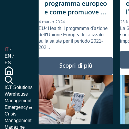
programma europeo
e come promuove la
sanità digitale
l
4 marzo 2024
23 f
EU4Health il programma d'azione
La S
dell'Unione Europea focalizzato
sono
sulla salute per il periodo 2021-
impo
202...
IT
EN
ES
Scopri di più
ICT Solutions
Warehouse
Management
Emergency &
Crisis
Management
Magazine