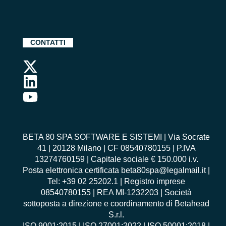
CONTATTI
BETA 80 SPA SOFTWARE E SISTEMI | Via Socrate
41 | 20128 Milano | CF 08540780155 | P.IVA
13274760159 | Capitale sociale € 150.000 i.v.
Posta elettronica certificata beta80spa@legalmail.it |
Tel: +39 02 25202.1 | Registro imprese
08540780155 | REA MI-1232203 | Società
sottoposta a direzione e coordinamento di Betahead
S.r.l.
ISO 9001:2015
|
ISO 27001:2022
|
ISO 50001:2018
|