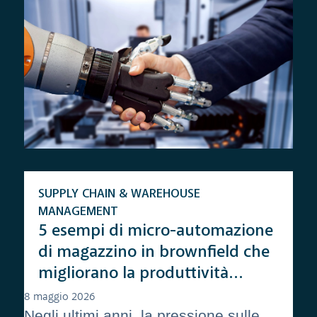
SUPPLY CHAIN & WAREHOUSE
MANAGEMENT
5 esempi di micro-automazione
di magazzino in brownfield che
migliorano la produttività
(subito)
8 maggio 2026
Negli ultimi anni, la pressione sulle