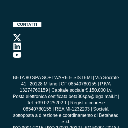
CONTATTI
BETA 80 SPA SOFTWARE E SISTEMI | Via Socrate
41 | 20128 Milano | CF 08540780155 | P.IVA
13274760159 | Capitale sociale € 150.000 i.v.
Posta elettronica certificata beta80spa@legalmail.it |
Tel: +39 02 25202.1 | Registro imprese
08540780155 | REA MI-1232203 | Società
sottoposta a direzione e coordinamento di Betahead
S.r.l.
ISO 9001:2015
|
ISO 27001:2022
|
ISO 50001:2018
|