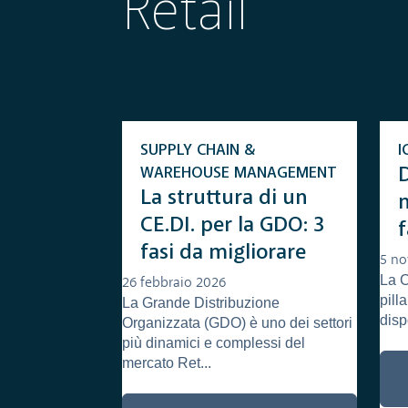
Retail
SUPPLY CHAIN &
I
WAREHOUSE MANAGEMENT
La struttura di un
n
CE.DI. per la GDO: 3
f
fasi da migliorare
5 n
La 
r
26 febbraio 2026
pill
La Grande Distribuzione
disp
Organizzata (GDO) è uno dei settori
più dinamici e complessi del
mercato Ret...