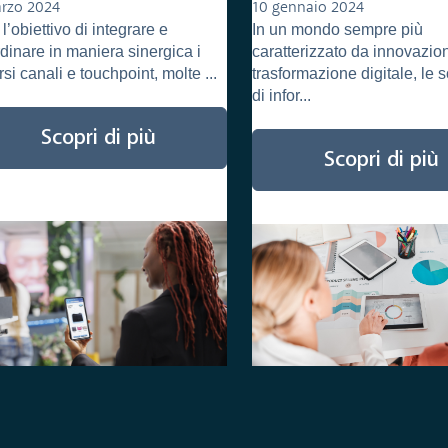
gioco
nel fashion
rzo 2024
10 gennaio 2024
l’obiettivo di integrare e
In un mondo sempre più
dinare in maniera sinergica i
caratterizzato da innovazio
rsi canali e touchpoint, molte ...
trasformazione digitale, le 
di infor...
Scopri di più
Scopri di più