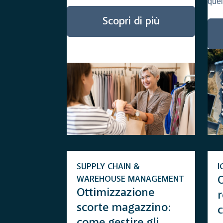
quel
S
Scopri di più
SUPPLY CHAIN &
I
WAREHOUSE MANAGEMENT
Ottimizzazione
r
scorte magazzino:
c
come gestire gli