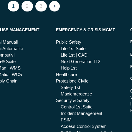
1
2
3
USE MANAGEMENT
EMERGENCY & CRISIS MGMT
i Manuali
Public Safety
i Automatici
Life 1st Suite
tributivi
Life 1st | CAD
r® Suite
Next Generation 112
Man | WMS
Help 1st
atic | WCS
Healthcare
ly Chain
Protezione Civile
Safety 1st
Maxiemergenze
Security & Safety
I
Control 1st Suite
Incident Management
PSIM
Access Control System