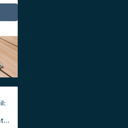
l:
nte