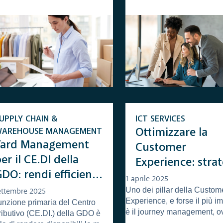
UPPLY CHAIN &
ICT SERVICES
WAREHOUSE MANAGEMENT
Ottimizzare la
Yard Management
Customer
er il CE.DI della
Experience: stra
DO: rendi efficiente
Omnichannel e
1 aprile 2025
a gestione del
Uno dei pillar della Custom
soluzioni per la
ettembre 2025
Experience, e forse il più i
unzione primaria del Centro
piazzale
gestione dei dati
è il journey management, ov
ributivo (CE.DI.) della GDO è
con Stockager®