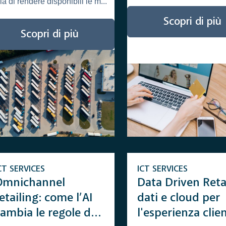
la di rendere disponibili le m...
uite
Scopri di più
Scopri di più
CT SERVICES
ICT SERVICES
Omnichannel
Data Driven Retai
etailing: come l’AI
dati e cloud per
ambia le regole del
l'esperienza clie