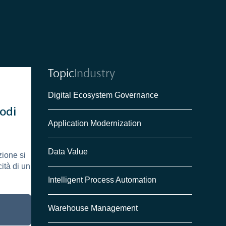
Topic
Industry
Digital Ecosystem Governance
i
odi
Application Modernization
la
Data Value
zione si
cità di un
Intelligent Process Automation
Warehouse Management