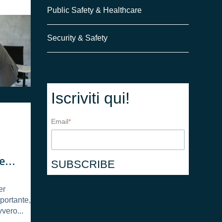
Public Safety & Healthcare
Security & Safety
Iscriviti qui!
Email
*
tegie
er
mportante,
vero...