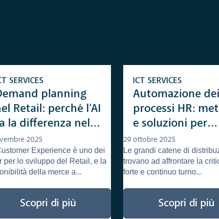
CT SERVICES
ICT SERVICES
Demand planning
Automazione de
el Retail: perché l'AI
processi HR: met
a la differenza nel
e soluzioni per
minimizzare le
l'onboarding nel
ovembre 2025
29 ottobre 2025
Customer Experience è uno dei
Le grandi catene di distribu
otture di stock
GDO
ar per lo sviluppo del Retail, e la
trovano ad affrontare la criti
onibilità della merce a...
forte e continuo turno...
Scopri di più
Scopri di più