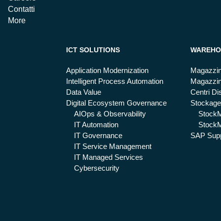
Contatti
More
ICT SOLUTIONS
WAREHO
Application Modernization
Magazzin
Intelligent Process Automation
Magazzin
Data Value
Centri Dis
Digital Ecosystem Governance
Stockage
AIOps & Observability
Stock
IT Automation
StockM
IT Governance
SAP Supp
IT Service Management
IT Managed Services
Cybersecurity