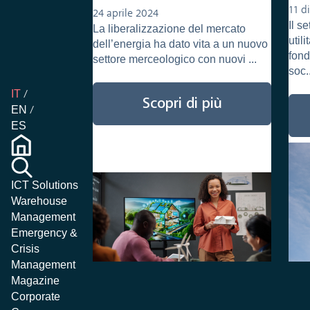
customer experience
11 d
24 aprile 2024
Il s
La liberalizzazione del mercato
util
dell’energia ha dato vita a un nuovo
fond
settore merceologico con nuovi ...
soc.
IT
Scopri di più
EN
ES
ICT Solutions
Warehouse
Management
Emergency &
Crisis
Management
Magazine
Corporate