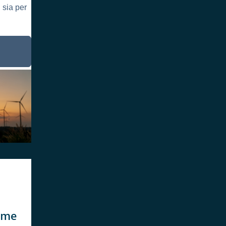
 sia per
ome