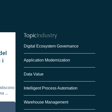
Topic
Industry
Digital Ecosystem Governance
del
 i
Application Modernization
Data Value
estiscono
Intelligent Process Automation
ma ...
Warehouse Management