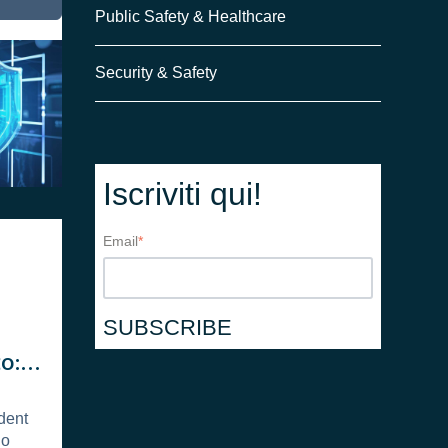
Public Safety & Healthcare
Security & Safety
Iscriviti qui!
Email
*
l
o:
 la
ident
nti
lo