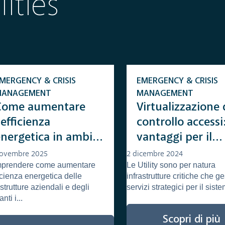
ities
MERGENCY & CRISIS
EMERGENCY & CRISIS
MANAGEMENT
MANAGEMENT
Come aumentare
Virtualizzazione 
’efficienza
controllo accessi:
energetica in ambito
vantaggi per il
ndustriale:
settore Energy &
novembre 2025
2 dicembre 2024
prendere come aumentare
Le Utility sono per natura
ecnologie e processi
Utilities
ficienza energetica delle
infrastrutture critiche che g
astrutture aziendali e degli
servizi strategici per il siste
nti i...
Scopri di più