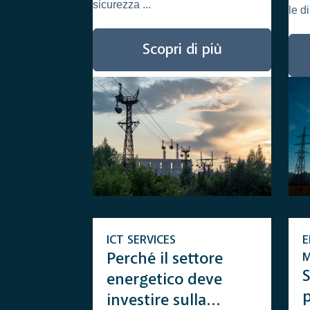
sicurezza ...
le d
Scopri di più
ICT SERVICES
E
Perché il settore
S
energetico deve
investire sulla