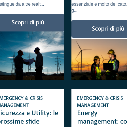
critici
istingue da altre realt...
essenziale e molto delicato,
g...
Scopri di più
Scopri di più
MERGENCY & CRISIS
EMERGENCY & CRISIS
MANAGEMENT
MANAGEMENT
icurezza e Utility: le
Energy
prossime sfide
management: c