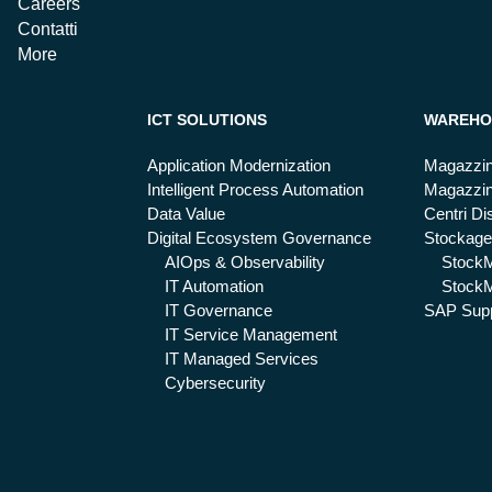
Careers
Contatti
More
ICT SOLUTIONS
WAREHO
Application Modernization
Magazzin
Intelligent Process Automation
Magazzin
Data Value
Centri Dis
Digital Ecosystem Governance
Stockage
AIOps & Observability
Stock
IT Automation
StockM
IT Governance
SAP Supp
IT Service Management
IT Managed Services
Cybersecurity