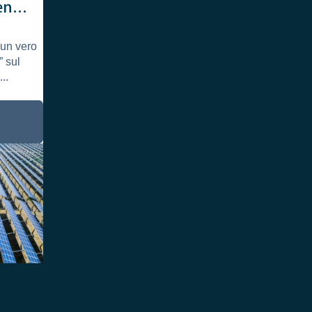
ienza
 un vero
” sul
..