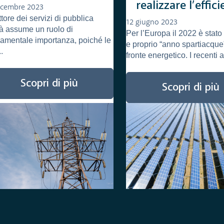
realizzare l’effic
icembre 2023
ettore dei servizi di pubblica
energetica
12 giugno 2023
ità assume un ruolo di
Per l’Europa il 2022 è stato
amentale importanza, poiché le
e proprio “anno spartiacque
..
fronte energetico. I recenti a.
Scopri di più
Scopri di più