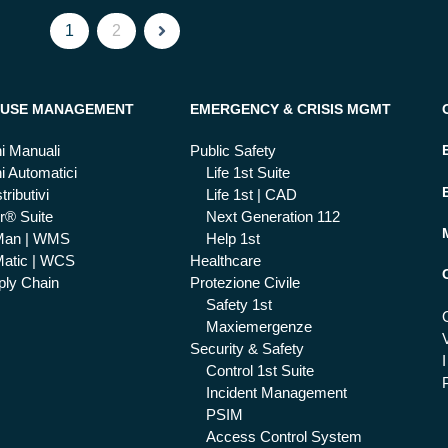
1
2
USE MANAGEMENT
EMERGENCY & CRISIS MGMT
i Manuali
Public Safety
i Automatici
Life 1st Suite
tributivi
Life 1st | CAD
r® Suite
Next Generation 112
Man | WMS
Help 1st
atic | WCS
Healthcare
ly Chain
Protezione Civile
Safety 1st
Maxiemergenze
Security & Safety
I
Control 1st Suite
Incident Management
PSIM
Access Control System