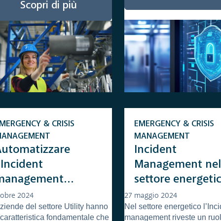
Scopri di più
MERGENCY & CRISIS
EMERGENCY & CRISIS
MANAGEMENT
MANAGEMENT
Automatizzare
Incident
’Incident
Management ne
management
settore energetic
workflow: perché
come ottimizzare
tobre 2024
27 maggio 2024
ziende del settore Utility hanno
Nel settore energetico l’Inc
erve alle Utility
risposta agli eve
caratteristica fondamentale che
management riveste un ruo