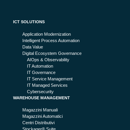
o:
n
ata
te
co
me
de
ICT SOLUTIONS
ve
es
Application Modernization
ser
Intelligent Process Automation
e il
Data Value
W
Digital Ecosystem Governance
MS
AIOps & Observability
del
IT Automation
l’o
IT Governance
sp
IT Service Management
ed
IT Managed Services
ale
Cybersecurity
WAREHOUSE MANAGEMENT
Magazzini Manuali
Magazzini Automatici
Centri Distributivi
Stockager® Suite