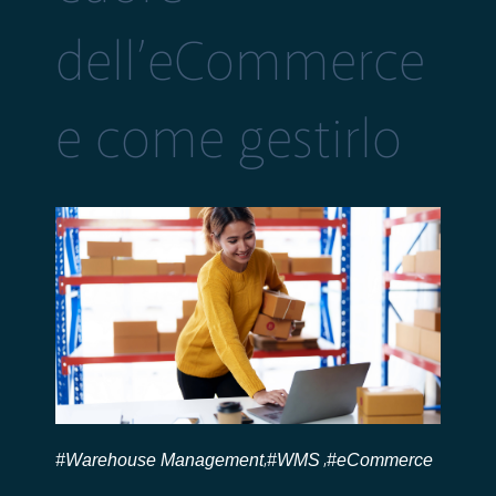
dell’eCommerce
e come gestirlo
#Warehouse Management
#WMS
#eCommerce
,
,