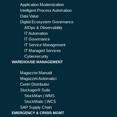
sti
5
Application Modernization
ste
Intelligent Process Automation
p
Data Value
Digital Ecosystem Governance
AIOps & Observability
IT Automation
IT Governance
IT Service Management
IT Managed Services
Cybersecurity
WAREHOUSE MANAGEMENT
Magazzini Manuali
Magazzini Automatici
Centri Distributivi
Stockager® Suite
StockMan | WMS
StockMatic | WCS
SAP Supply Chain
EMERGENCY & CRISIS MGMT