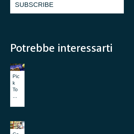
Potrebbe interessarti
Pic
k
To
Lig
ht
e
Pic
k
By