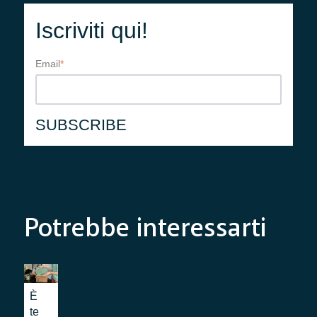
Iscriviti qui!
Email
*
Potrebbe interessarti
È
te