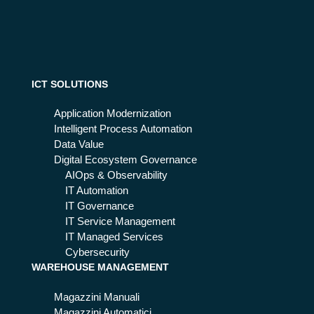
s
ma
ica
Aut
di
del
om
aut
le
ati
om
tec
on:
azi
nol
co
ICT SOLUTIONS
on
ogi
me
e
e
si
Application Modernization
co
di
ap
Intelligent Process Automation
n il
aut
pli
Data Value
W
om
ca
Digital Ecosystem Governance
CS
azi
al
AIOps & Observability
Sto
on
ma
IT Automation
ck
e
nuf
IT Governance
Ma
act
IT Service Management
tic
uri
IT Managed Services
ng
Cybersecurity
WAREHOUSE MANAGEMENT
Magazzini Manuali
Magazzini Automatici