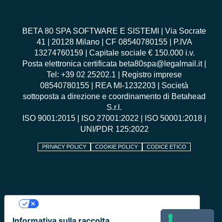
BETA 80 SPA SOFTWARE E SISTEMI | Via Socrate
41 | 20128 Milano | CF 08540780155 | P.IVA
13274760159 | Capitale sociale € 150.000 i.v.
Posta elettronica certificata beta80spa@legalmail.it |
Tel: +39 02 25202.1 | Registro imprese
08540780155 | REA MI-1232203 | Società
sottoposta a direzione e coordinamento di Betahead
S.r.l.
ISO 9001:2015
|
ISO 27001:2022
|
ISO 50001:2018
|
UNI/PDR 125:2022
PRIVACY POLICY
COOKIE POLICY
CODICE ETICO
Le tue preferenze relative alla privacy
Informativa sulla raccolta