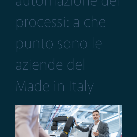
automazione dei
processi: a che
punto sono le
aziende del
Made in Italy