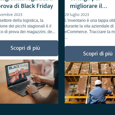
rova di Black Friday
migliorare il
magazzino
ovembre 2023
29 luglio 2023
settore della logistica, la
L’inventario è una tappa ob
ecommerce
ione dei picchi stagionali è il
durante la vita aziendale di
o di prova dei magazzini, de...
eCommerce. Tracciare la m
...
Scopri di più
Scopri di più