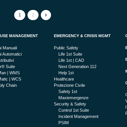
1
2
USE MANAGEMENT
EMERGENCY & CRISIS MGMT
i Manuali
Public Safety
i Automatici
Life 1st Suite
tributivi
Life 1st | CAD
r® Suite
Next Generation 112
Man | WMS
Help 1st
atic | WCS
Healthcare
ly Chain
Protezione Civile
Safety 1st
Maxiemergenze
Security & Safety
I
Control 1st Suite
Incident Management
PSIM