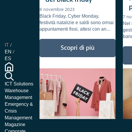
p
8 novembre 2023
Black Friday, Cyber Monday,
7 n
festività natalizie e saldi sono ormai
Nel 
appuntamenti fissi, attesi con an...
gest
banc
IT
Scopri di più
EN
ES
ICT Solutions
Warehouse
Management
Emergency &
Crisis
Management
Magazine
Corporate