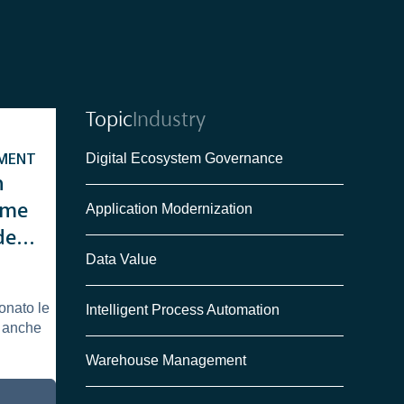
Topic
Industry
Digital Ecosystem Governance
MENT
n
ome
Application Modernization
dei
Data Value
erce
onato le
Intelligent Process Automation
a anche
Warehouse Management