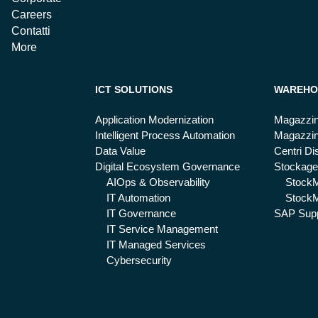
Careers
Contatti
More
ICT SOLUTIONS
WAREHO
Application Modernization
Magazzin
Intelligent Process Automation
Magazzin
Data Value
Centri Dis
Digital Ecosystem Governance
Stockage
AIOps & Observability
Stock
IT Automation
StockM
IT Governance
SAP Supp
IT Service Management
IT Managed Services
Cybersecurity