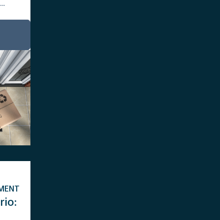
..
MENT
rio: