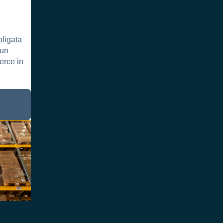
bligata
 un
erce in