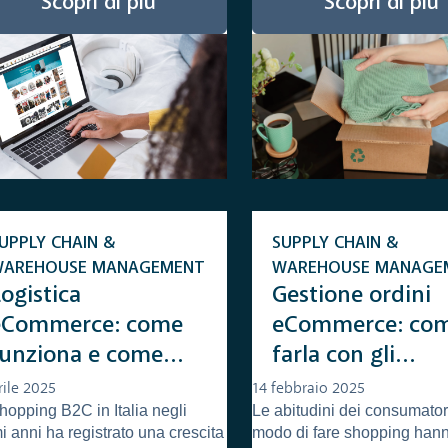
Scopri di più
Scopri di più
UPPLY CHAIN &
SUPPLY CHAIN &
WAREHOUSE MANAGEMENT
WAREHOUSE MANAGE
ogistica
Gestione ordini
eCommerce: come
eCommerce: co
funziona e come
farla con gli
estirla al meglio
strumenti giusti
rile 2025
14 febbraio 2025
hopping B2C in Italia negli
Le abitudini dei consumatori 
mi anni ha registrato una crescita
modo di fare shopping hann