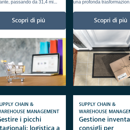
ante, passando da 31,4 mi...
una profonda trasformazion.
Scopri di più
Scopri di più
UPPLY CHAIN &
SUPPLY CHAIN &
WAREHOUSE MANAGEMENT
WAREHOUSE MANAGE
estire i picchi
Gestione inventa
tagionali: logistica a
consigli per