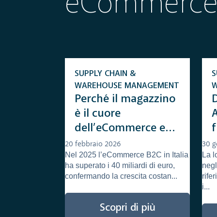
eCommerc
SUPPLY CHAIN &
S
WAREHOUSE MANAGEMENT
Perché il magazzino
D
è il cuore
dell’eCommerce e
come gestirlo
20 febbraio 2026
30 g
Nel 2025 l’eCommerce B2C in Italia
La l
ha superato i 40 miliardi di euro,
negl
confermando la crescita costan...
rife
i...
Scopri di più