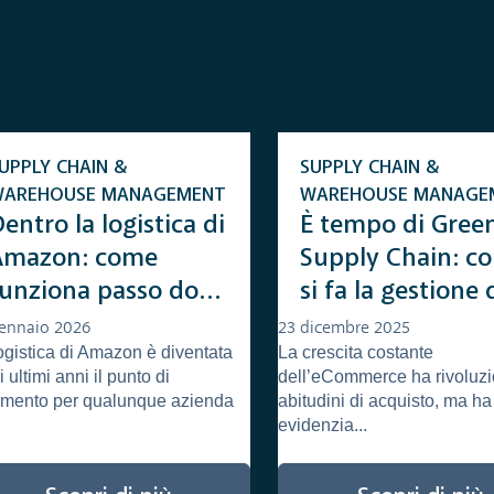
e
UPPLY CHAIN &
SUPPLY CHAIN &
WAREHOUSE MANAGEMENT
WAREHOUSE MANAGE
entro la logistica di
È tempo di Gree
Amazon: come
Supply Chain: c
funziona passo dopo
si fa la gestione 
passo
resi nell’eComm
ennaio 2026
23 dicembre 2025
ogistica di Amazon è diventata
La crescita costante
i ultimi anni il punto di
dell’eCommerce ha rivoluzi
rimento per qualunque azienda
abitudini di acquisto, ma h
evidenzia...