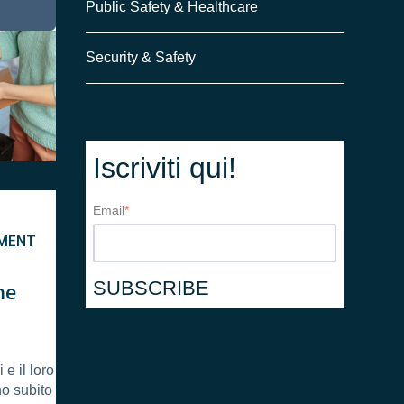
Public Safety & Healthcare
Security & Safety
Iscriviti qui!
Email
*
MENT
me
e il loro
o subito