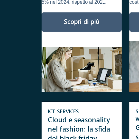
5% nel 2024, rispetto al 202...
cost
Scopri di più
ICT SERVICES
S
Cloud e seasonality
G
nel fashion: la sfida
s
del black friday