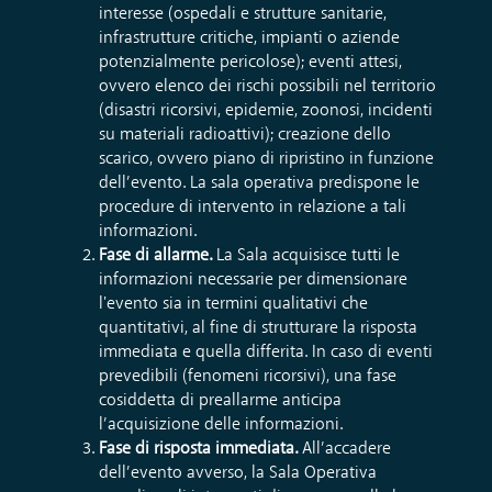
interesse
(ospedali
e strutture sanitarie,
infrastrutture critiche,
impianti o aziende
potenzialmente
pericolo
se);
eventi attesi,
ovvero elenco dei rischi possibili nel territorio
(
di
s
astri ricorsivi,
epidemie, zoonosi, incidenti
su
materiali radioattivi);
creazione dello
scarico
, ovvero piano di ripristino in funzione
dell’evento.
L
a sala operativa predispone
le
procedure di intervento in relazione a tali
informazioni
.
Fase di allarme
.
La Sala acquisisce tutti
le
informazioni necessarie per
dimensionare
l'evento sia
in termini
qualitativ
i
che
quantitativ
i
, al fine di strutturare la risposta
immediata e
quella differita.
In caso di eventi
prevedibili (fenomeni ricorsivi),
una fase
cosiddetta di preallarme anticipa
l’acquisizione delle informazioni.
Fa
se di risposta immediata
.
All’accadere
dell’evento avverso, l
a
Sala Operativa