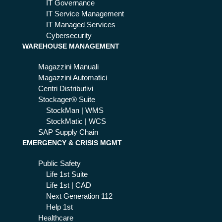
per
IT Governance
a
ch
IT Service Management
Op
é è
IT Managed Services
era
es
Cybersecurity
tiv
se
WAREHOUSE MANAGEMENT
a
nzi
Magazzini Manuali
ale
Magazzini Automatici
e
Centri Distributivi
co
Stockager® Suite
me
StockMan | WMS
farl
StockMatic | WCS
o
SAP Supply Chain
EMERGENCY & CRISIS MGMT
Public Safety
Life 1st Suite
Life 1st | CAD
Next Generation 112
Help 1st
Healthcare