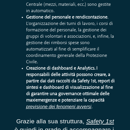
Centrale (
mezzi, materiali, ecc.) sono gestite
in automatico.
Gestione
del personale
e rendicontazione
.
L’organizzazione dei turni di lavoro,
i corsi di
formazione
del personale
, la gestione dei
gru
pp
i di volontari e associazioni,
e, infine,
la
gestione dei
rimborsi
spese sono
autom
a
tizzati al fine di semplificare il
coordinamento generale della Protezione
Civile.
Creazione di dashboard e Analytics.
I
responsabili delle attività possono creare
, a
partire dai dati raccolti da Safety 1st, report di
sintesi
e dashboard di visualizzazione al fine
di
garantire una governance ottimale delle
maxi
emergenze e potenziare la capacità
previsione dei fenomeni avversi
.
Grazie alla sua struttura,
Safety 1st
è quindi in grado di accompagnare i