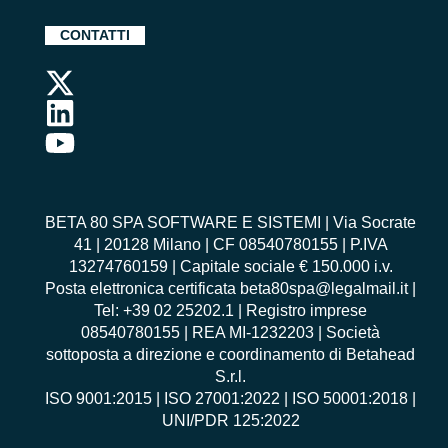
CONTATTI
BETA 80 SPA SOFTWARE E SISTEMI | Via Socrate
41 | 20128 Milano | CF 08540780155 | P.IVA
13274760159 | Capitale sociale € 150.000 i.v.
Posta elettronica certificata beta80spa@legalmail.it |
Tel: +39 02 25202.1 | Registro imprese
08540780155 | REA MI-1232203 | Società
sottoposta a direzione e coordinamento di Betahead
S.r.l.
ISO 9001:2015
|
ISO 27001:2022
|
ISO 50001:2018
|
UNI/PDR 125:2022