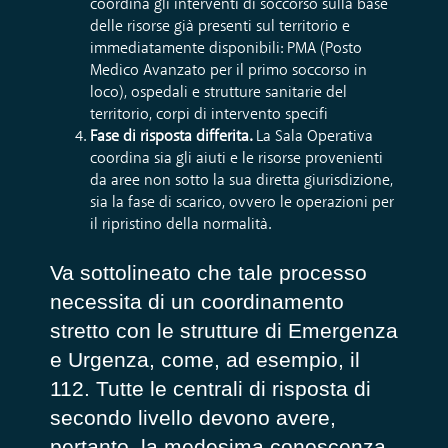
coordina gli interventi di soccorso sulla base
delle risorse
già presenti sul territorio
e
immediatamente disponibili
:
PMA
(Posto
Medico Avanzato per il primo soccorso in
loco)
,
ospedal
i e strutture sanitarie
del
territorio
,
corpi
di intervento specifi
Fase di risposta differita
.
La Sala
Operativa
coordina
sia
gli aiuti
e le risorse
provenienti
da aree
non
sotto la sua diretta giurisdizione
,
sia la fase di scarico, ovvero le opera
zi
oni
per
il
ripristino
della normalità.
Va sottolineato
che tale
processo
necessita di un coordinamento
stretto con le strutture di Emergenza
e Urgenza, come
,
ad e
sempio, il
112.
Tutte
le centrali
di risposta di
secondo livello de
vono avere,
pertanto, la medesima
conoscenza