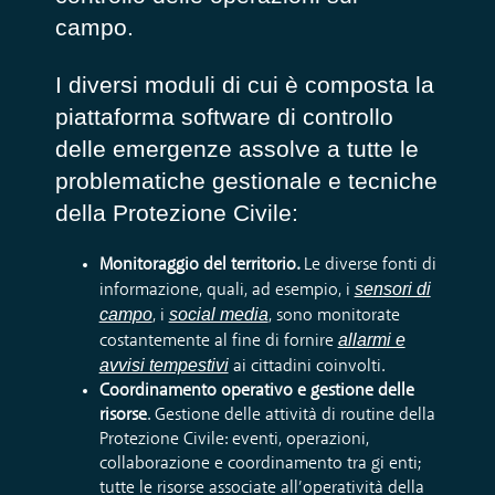
campo.
I diversi moduli di cui
è composta la
piattaforma
software di controllo
delle emergenze assolve a tutte le
problematiche gestionale e tecniche
della Protezione Civile:
Monitoraggio del territorio.
Le diverse fonti di
sensori di
informazione,
quali
, ad esempio,
i
campo
social media
, i
, sono monitorate
allarmi e
costantemente
al fine di fornire
avvisi tempestivi
ai cittadin
i coinvolti.
Coordinamento operativo
e gestione delle
risorse
.
Gestione delle attività di routine della
Prote
zi
one C
ivile: eventi, operazioni,
collaborazione e coordinamento tra gi enti
;
tutte le risorse a
ssociate all’operatività della