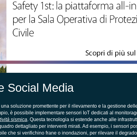
e Social Media
 una soluzione promettente per il rilevamento e la gestione delle 
empio, è possibile implementare sensori IoT dedicati al monitora
tività sismica
. Questa tecnologia si estende anche alle infrastrut
n quadro dettagliato per interventi mirati. Ad esempio, i sensori 
abile che si verifichino frane o inondazioni, per rilevare il degrado