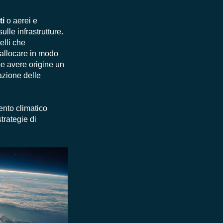
ti
o aerei e
ulle infrastrutture.
elli che
l'allocare in modo
be avere origine un
azione delle
ento climatico
trategie di