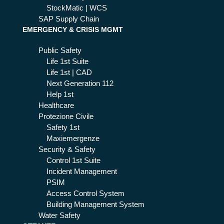
StockMatic | WCS
ò
SAP Supply Chain
aiu
EMERGENCY & CRISIS MGMT
tart
i
Public Safety
Life 1st Suite
Life 1st | CAD
Next Generation 112
Help 1st
Healthcare
Protezione Civile
Safety 1st
Maxiemergenze
Security & Safety
Control 1st Suite
Incident Management
PSIM
Access Control System
Building Management System
Water Safety