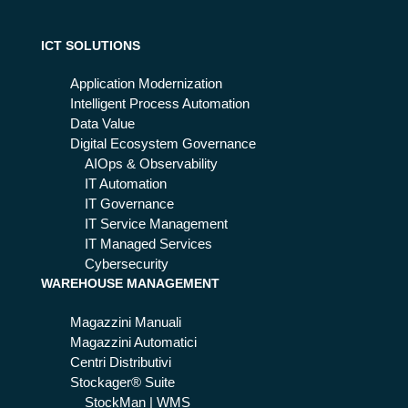
zio
im
ni
pia
nti
ICT SOLUTIONS
e
ma
Application Modernization
nut
Intelligent Process Automation
en
Data Value
zio
Digital Ecosystem Governance
ne
AIOps & Observability
pre
IT Automation
ditt
IT Governance
iva
IT Service Management
:
IT Managed Services
per
Cybersecurity
WAREHOUSE MANAGEMENT
ch
è
Magazzini Manuali
Co
Magazzini Automatici
ntr
Centri Distributivi
ol
Stockager® Suite
1st
StockMan | WMS
pu