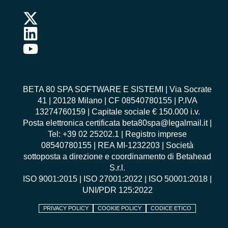
BETA 80 SPA SOFTWARE E SISTEMI | Via Socrate
41 | 20128 Milano | CF 08540780155 | P.IVA
13274760159 | Capitale sociale € 150.000 i.v.
Posta elettronica certificata beta80spa@legalmail.it |
Tel: +39 02 25202.1 | Registro imprese
08540780155 | REA MI-1232203 | Società
sottoposta a direzione e coordinamento di Betahead
S.r.l.
ISO 9001:2015
|
ISO 27001:2022
|
ISO 50001:2018
|
UNI/PDR 125:2022
PRIVACY POLICY
COOKIE POLICY
CODICE ETICO