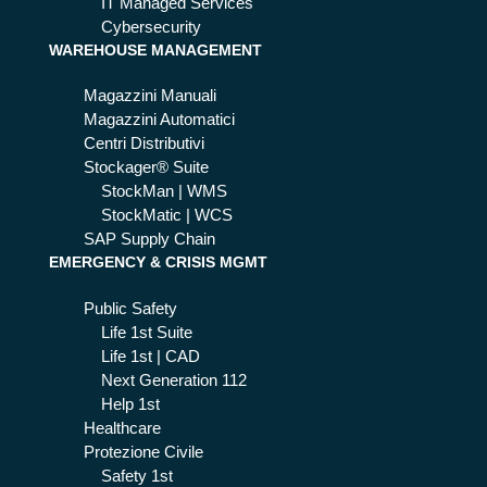
di
IT Managed Services
Pr
Cybersecurity
WAREHOUSE MANAGEMENT
ote
zio
Magazzini Manuali
ne
Magazzini Automatici
Civ
Centri Distributivi
ile:
Stockager® Suite
per
StockMan | WMS
ch
StockMatic | WCS
é è
SAP Supply Chain
es
EMERGENCY & CRISIS MGMT
se
nzi
Public Safety
ale
Life 1st Suite
e
Life 1st | CAD
co
Next Generation 112
me
Help 1st
farl
Healthcare
o
Protezione Civile
Safety 1st