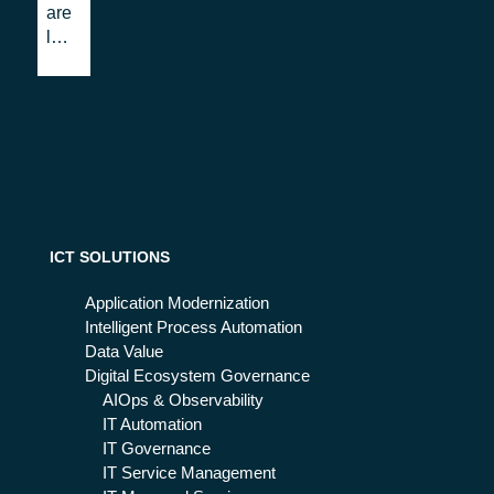
are
inn
pia
la
ov
nifi
Gri
ati
car
gli
vi
e
a
l’e
dei
me
Re
rge
qui
nz
siti
a
Mi
ni
ICT SOLUTIONS
mi
nei
Application Modernization
Pia
Intelligent Process Automation
ni
Data Value
di
Digital Ecosystem Governance
Em
AIOps & Observability
erg
IT Automation
en
IT Governance
za
IT Service Management