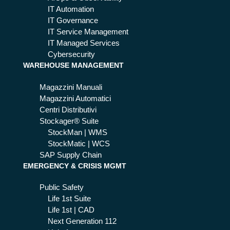
ale
cat
IT Automation
en
IT Governance
co
a
IT Service Management
n S
del
IT Managed Services
toc
fre
Cybersecurity
ka
WAREHOUSE MANAGEMENT
dd
ger
o
Magazzini Manuali
®
Magazzini Automatici
Sui
Centri Distributivi
te
Stockager® Suite
StockMan | WMS
StockMatic | WCS
SAP Supply Chain
EMERGENCY & CRISIS MGMT
Public Safety
Life 1st Suite
Life 1st | CAD
Next Generation 112