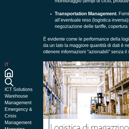
monitoraggio (tempi di ciclo, produttivi
Transportation Management
. Forn
all’eventuale reso (logistica inversa)
negoziazione delle tariffe, copertura 
È evidente come le performance della logi
da un lato la maggiore quantità di dati è nec
ottenere informazioni “azionabili” senza il 
IT
ICT Solutions
Warehouse
Management
Emergency &
Crisis
Management