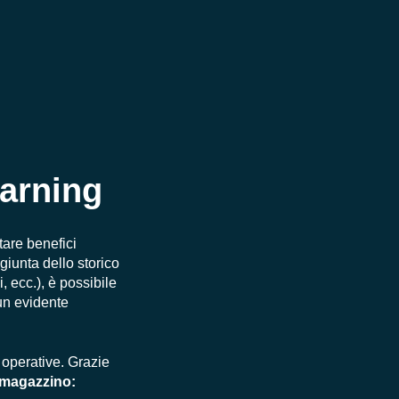
earning
tare benefici
ngiunta dello storico
i, ecc.), è possibile
un evidente
à operative. Grazie
i magazzino: