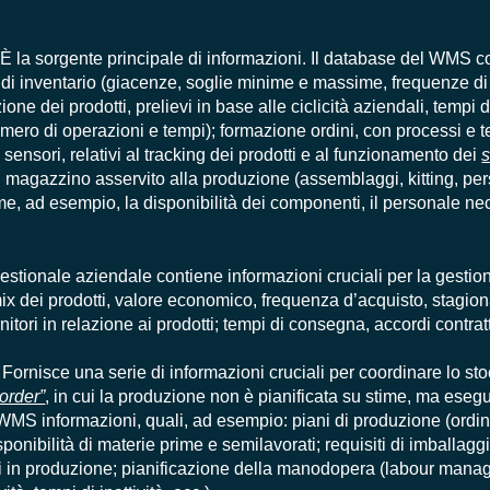
 È la sorgente principale di informazioni. Il database del WMS c
i di inventario (giacenze, soglie minime e massime, frequenze di
ne dei prodotti, prelievi in base alle ciclicità aziendali, tempi d
mero di operazioni e tempi); formazione ordini, con processi e te
sensori, relativi al tracking dei prodotti e al funzionamento dei
s
 magazzino asservito alla produzione (assemblaggi, kitting, per
come, ad esempio, la disponibilità dei componenti, il personale nec
gestionale aziendale contiene informazioni cruciali per la gestio
x dei prodotti, valore economico, frequenza d’acquisto, stagional
tori in relazione ai prodotti; tempi di consegna, accordi contratt
.
Fornisce una serie di informazioni cruciali per coordinare lo st
order”
, in cui la produzione non è pianificata su stime, ma esegu
 WMS informazioni, quali, ad esempio: piani di produzione (ordini 
sponibilità di materie prime e semilavorati; requisiti di imballag
ti in produzione; pianificazione della manodopera (
labour mana