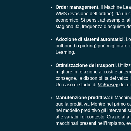
Order management.
Il Machine Learn
WMS (evasione dell’ordine), dà un co
economico. Si pensi, ad esempio, al r
stagionalità, frequenza d’acquisto de
Adozione di sistemi automatici.
Lo
outbound o picking) può migliorare c
Learning.
Ottimizzazione dei trasporti.
Utiliz
migliore in relazione ai costi e ai te
consegne, la disponibilità dei veicoli,
Un caso di studio di
McKinsey
docum
Manutenzione predittiva
: il Machi
quella predittiva. Mentre nel primo c
nel modello predittivo gli interventi 
alle variabili di contesto. Grazie all
macchinari presenti nell’impianto, ev