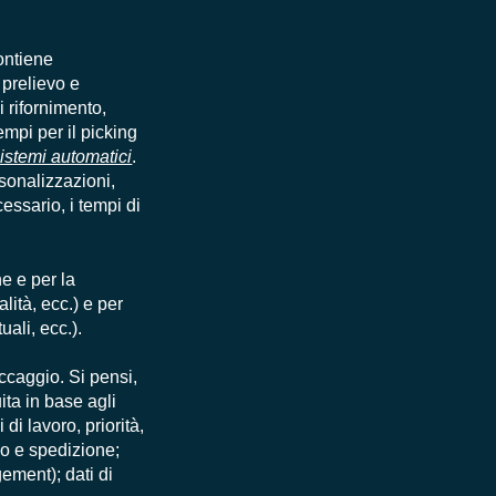
ontiene
 prelievo e
i rifornimento,
mpi per il picking
istemi automatici
.
sonalizzazioni,
essario, i tempi di
ne e per la
ità, ecc.) e per
uali, ecc.).
occaggio. Si pensi,
ita in base agli
di lavoro, priorità,
gio e spedizione;
gement
); dati di