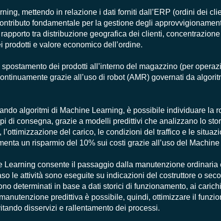
ing, mettendo in relazione i dati forniti dall’ERP (ordini dei clie
ntributo fondamentale per la gestione degli approvvigionamenti 
apporto tra distribuzione geografica dei clienti, concentrazione 
i prodotti e valore economico dell’ordine.
 spostamento dei prodotti all’interno del magazzino (per operaz
ontinuamente grazie all’uso di robot (AMR) governati da algori
zando algoritmi di Machine Learning, è possibile individuare la rot
mpi di consegna, grazie a modelli predittivi che analizzano lo stor
 l’ottimizzazione del carico, le condizioni del traffico e le situaz
enta un risparmio del 10% sui costi grazie all’uso del Machine
ne Learning consente il passaggio dalla manutenzione ordinaria 
aso le attività sono eseguite su indicazioni del costruttore o sec
sono determinati in base a dati storici di funzionamento, ai carichi
a manutenzione predittiva è possibile, quindi, ottimizzare il funz
itando disservizi e rallentamento dei processi.