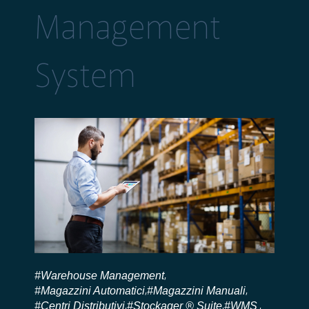
Management
System
#Warehouse Management
,
#Magazzini Automatici
#Magazzini Manuali
,
,
#Centri Distributivi
#Stockager ® Suite
#WMS
,
,
,