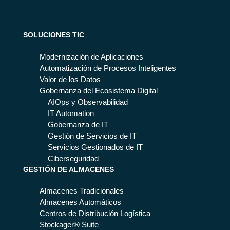
n
leji
las
Ro
da
nu
bót
d
ev
ica
SOLUCIONES TIC
de
as
de
tu
tec
Pr
Modernización de Aplicaciones
log
nol
oc
Automatización de Procesos Inteligentes
ísti
ogí
es
Valor de los Datos
ca.
as
os
Gobernanza del Ecosistema Digital
Aq
?
(R
AIOps y Observabilidad
uí
PA
IT Automation
te
) y
Gobernanza de IT
ex
par
Gestión de Servicios de IT
pli
a
Servicios Gestionados de IT
ca
qu
Ciberseguridad
mo
GESTIÓN DE ALMACENES
é
s
sir
por
Almacenes Tradicionales
ve
qu
Almacenes Automáticos
?
é
Centros de Distribución Logística
Stockager® Suite