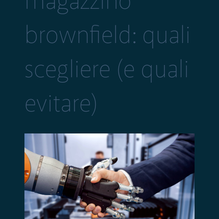
magazzino
brownfield: quali
scegliere (e quali
evitare)