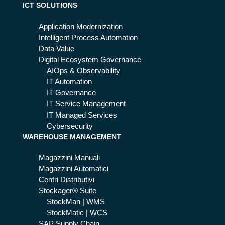
ic
ICT SOLUTIONS
din
Pr
g
oc
Application Modernization
nel
es
Intelligent Process Automation
la
s
Data Value
GD
Aut
Digital Ecosystem Governance
O
om
AIOps & Observability
ati
IT Automation
on
IT Governance
nel
IT Service Management
Fin
IT Managed Services
an
Cybersecurity
WAREHOUSE MANAGEMENT
ce
Magazzini Manuali
Magazzini Automatici
Centri Distributivi
Stockager® Suite
StockMan | WMS
StockMatic | WCS
SAP Supply Chain