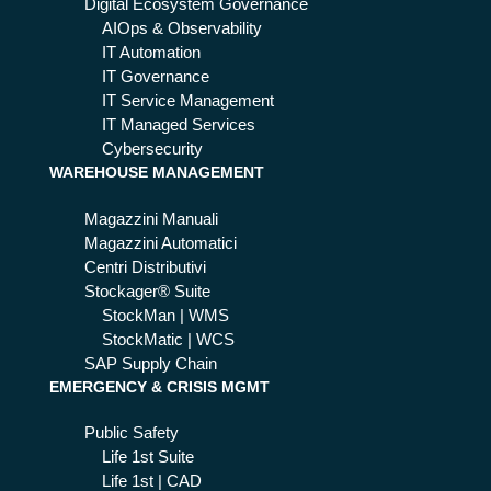
me
Digital Ecosystem Governance
i e
ott
AIOps & Observability
fut
en
IT Automation
ure
ere
IT Governance
)
il
IT Service Management
ma
IT Managed Services
ssi
Cybersecurity
WAREHOUSE MANAGEMENT
mo
co
Magazzini Manuali
n
Magazzini Automatici
W
Centri Distributivi
MS
Stockager® Suite
e
StockMan | WMS
W
StockMatic | WCS
CS
SAP Supply Chain
EMERGENCY & CRISIS MGMT
Public Safety
Life 1st Suite
Life 1st | CAD