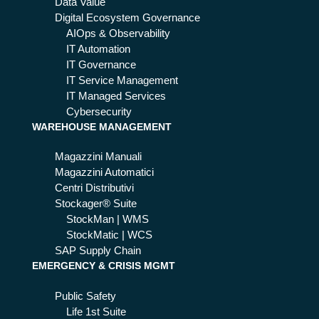
ma
Data Value
ga
Digital Ecosystem Governance
zzi
AIOps & Observability
no
IT Automation
IT Governance
IT Service Management
IT Managed Services
Cybersecurity
WAREHOUSE MANAGEMENT
Magazzini Manuali
Magazzini Automatici
Centri Distributivi
Stockager® Suite
StockMan | WMS
StockMatic | WCS
SAP Supply Chain
EMERGENCY & CRISIS MGMT
Public Safety
Life 1st Suite