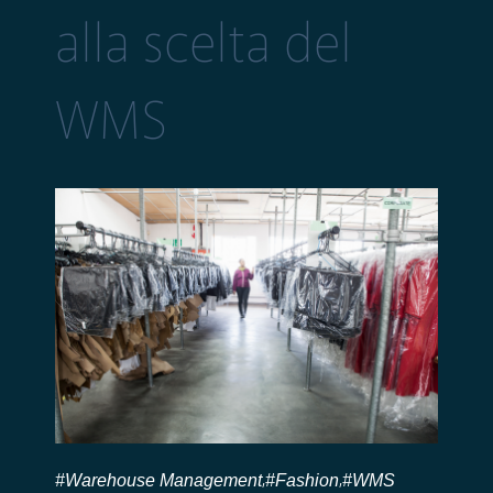
alla scelta del
WMS
#Warehouse Management
#Fashion
#WMS
,
,