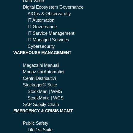
he
Data Value
e
Digital Ecosystem Governance
per
AIOps & Observability
ch
IT Automation
é
IT Governance
co
IT Service Management
nvi
IT Managed Services
en
Cybersecurity
WAREHOUSE MANAGEMENT
e
Magazzini Manuali
Magazzini Automatici
Centri Distributivi
Stockager® Suite
StockMan | WMS
StockMatic | WCS
SAP Supply Chain
EMERGENCY & CRISIS MGMT
Public Safety
Life 1st Suite