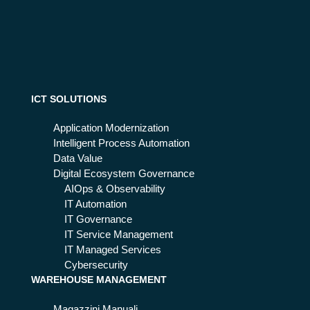
per
ma
S/4
im
ga
HA
ple
zzi
NA
me
no,
nta
co
re
me
SA
ICT SOLUTIONS
sc
P
egl
E
Application Modernization
ierl
W
Intelligent Process Automation
e e
M
Data Value
int
co
Digital Ecosystem Governance
egr
n
AIOps & Observability
arl
su
IT Automation
e
cc
IT Governance
es
IT Service Management
so
IT Managed Services
nel
Cybersecurity
WAREHOUSE MANAGEMENT
tuo
ma
Magazzini Manuali