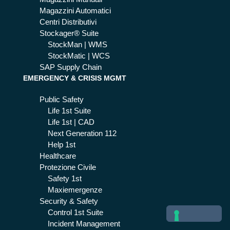
ga
Magazzini Automatici
zzi
Centri Distributivi
no
Stockager® Suite
StockMan | WMS
StockMatic | WCS
SAP Supply Chain
EMERGENCY & CRISIS MGMT
Public Safety
Life 1st Suite
Life 1st | CAD
Next Generation 112
Help 1st
Healthcare
Protezione Civile
Safety 1st
Maxiemergenze
Security & Safety
Control 1st Suite
Incident Management