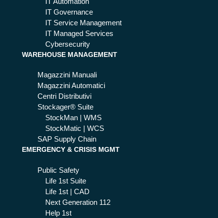
ch
IT Automation
e
é
IT Governance
co
IT Service Management
nvi
IT Managed Services
en
Cybersecurity
WAREHOUSE MANAGEMENT
e
Magazzini Manuali
Magazzini Automatici
Centri Distributivi
Stockager® Suite
StockMan | WMS
StockMatic | WCS
SAP Supply Chain
EMERGENCY & CRISIS MGMT
Public Safety
Life 1st Suite
Life 1st | CAD
Next Generation 112
Help 1st