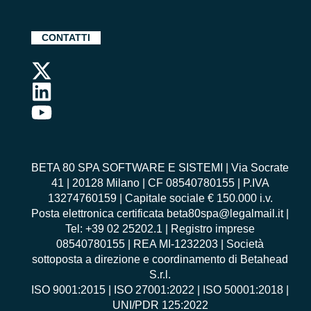
CONTATTI
BETA 80 SPA SOFTWARE E SISTEMI | Via Socrate
41 | 20128 Milano | CF 08540780155 | P.IVA
13274760159 | Capitale sociale € 150.000 i.v.
Posta elettronica certificata beta80spa@legalmail.it |
Tel: +39 02 25202.1 | Registro imprese
08540780155 | REA MI-1232203 | Società
sottoposta a direzione e coordinamento di Betahead
S.r.l.
ISO 9001:2015
|
ISO 27001:2022
|
ISO 50001:2018
|
UNI/PDR 125:2022