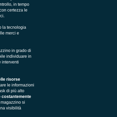
ntrollo, in tempo
 con certezza le
ci.
o la tecnologia
lle merci e
zzino in grado di
ile individuare in
 interventi
lle risorse
rare le informazioni
ask di più alto
ve costantemente
n magazzino si
a visibilità