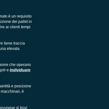
nato è un requisito
zione dei pallet in
re ai clienti tempi
e tiene traccia
 una elevata
rsone che operano
goli e
individuare
uantità e posizione
 macchinari, è
 ovunque si trovi