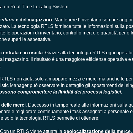
da un Real Time Locating System:
entario
e del magazzino.
Mantenere l’inventario sempre aggior
ato. La tecnologia RTLS fornisce tutte le informazioni sulla posi
 le operazioni di inventario, controllo merce e quantità per offri
che superi le aspettative.
n entrata e in uscita.
Grazie alla tecnologia RTLS ogni operator
 dal magazzino. Il risultato è una maggiore efficienza operativa e
.
 RTLS non aiuta solo a mappare mezzi e merci ma anche le pe
istic Manager può osservare in dettaglio gli spostamenti dei sin
e possono compromettere la fluidità dei processi logisti
ci
.
delle merci.
L’accesso in tempo reale alle informazioni sulla q
onare e migliorare continuamente i task assegnati a personale e
he solo la tecnologia RTLS permette di ottenere.
 Con un RTLS viene attuata la
geolocalizzazione della merce
,