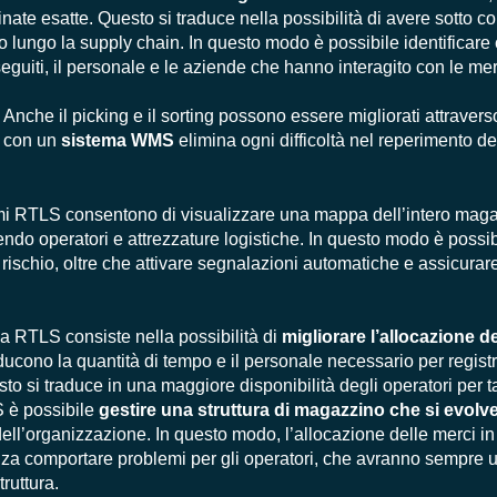
nate esatte. Questo si traduce nella possibilità di avere sotto co
zano lungo la supply chain. In questo modo è possibile identificare
eguiti, il personale e le aziende che hanno interagito con le mer
. Anche il picking e il sorting possono essere migliorati attravers
a con un
sistema WMS
elimina ogni difficoltà nel reperimento de
temi RTLS consentono di visualizzare una mappa dell’intero maga
ndo operatori e attrezzature logistiche. In questo modo è possib
 rischio, oltre che attivare segnalazioni automatiche e assicurare
ia RTLS consiste nella possibilità di
migliorare l’allocazione de
riducono la quantità di tempo e il personale necessario per regist
esto si traduce in una maggiore disponibilità degli operatori per t
S è possibile
gestire una struttura di magazzino che si evol
ell’organizzazione. In questo modo, l’allocazione delle merci i
nza comportare problemi per gli operatori, che avranno sempre un
truttura.