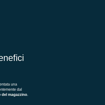
nefici
ventata una
dentemente dal
e del magazzino
.