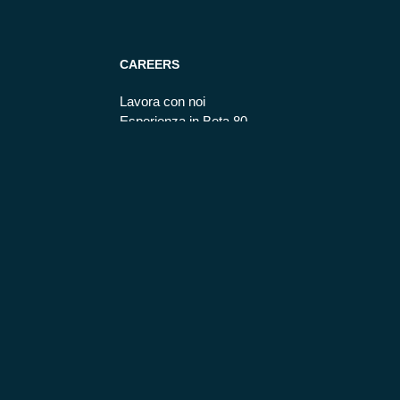
CAREERS
Lavora con noi
Esperienza in Beta 80
MORE
Codice etico
Privacy policy
Cookie policy
Modello organizzativo
Whistleblowing
Politica parità di genere