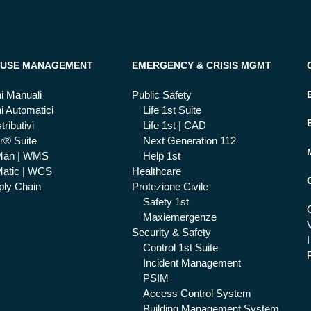
USE MANAGEMENT
EMERGENCY & CRISIS MGMT
i Manuali
Public Safety
i Automatici
Life 1st Suite
tributivi
Life 1st | CAD
r® Suite
Next Generation 112
Man | WMS
Help 1st
atic | WCS
Healthcare
ly Chain
Protezione Civile
Safety 1st
Maxiemergenze
Security & Safety
I
Control 1st Suite
Incident Management
PSIM
Access Control System
Building Management System