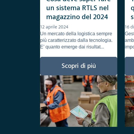
un sistema RTLS nel
magazzino del 2024
s
12 aprile 2024
16 d
Un mercato della logistica sempre
Gest
più caratterizzato dalla tecnologia.
ambi
E’ quanto emerge dai risultat...
impo
Scopri di più