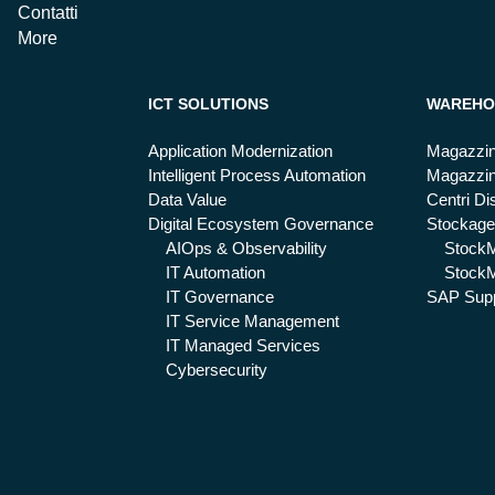
Contatti
More
ICT SOLUTIONS
WAREHO
Application Modernization
Magazzin
Intelligent Process Automation
Magazzin
Data Value
Centri Dis
Digital Ecosystem Governance
Stockage
AIOps & Observability
Stock
IT Automation
StockM
IT Governance
SAP Supp
IT Service Management
IT Managed Services
Cybersecurity