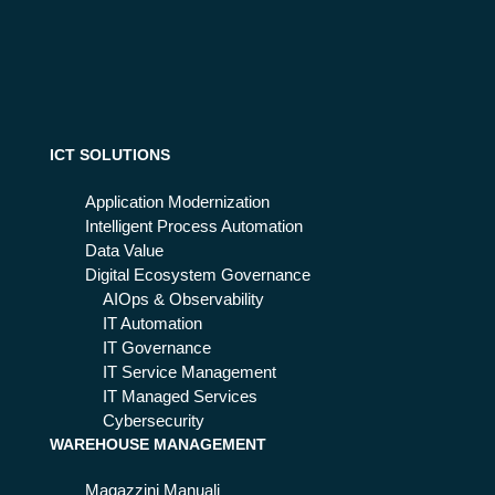
on
ol
att
Ro
ac
om
k
nei
spi
pro
eg
ce
ato
ICT SOLUTIONS
ssi
:
di
co
Application Modernization
sic
sa
Intelligent Process Automation
ure
ci
Data Value
zz
ins
Digital Ecosystem Governance
a
eg
AIOps & Observability
azi
na
IT Automation
en
l'att
IT Governance
dal
ac
IT Service Management
e
co
IT Managed Services
cy
Cybersecurity
WAREHOUSE MANAGEMENT
ber
Magazzini Manuali