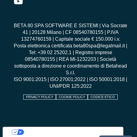
BETA 80 SPA SOFTWARE E SISTEMI | Via Socrate
41 | 20128 Milano | CF 08540780155 | P.IVA
13274760159 | Capitale sociale € 150.000 i.v.
Posta elettronica certificata beta80spa@legalmail.it |
Tel: +39 02 25202.1 | Registro imprese
08540780155 | REA MI-1232203 | Società
sottoposta a direzione e coordinamento di Betahead
S.r.l.
ISO 9001:2015
|
ISO 27001:2022
|
ISO 50001:2018
|
UNI/PDR 125:2022
PRIVACY POLICY
COOKIE POLICY
CODICE ETICO
Le tue preferenze relative alla privacy