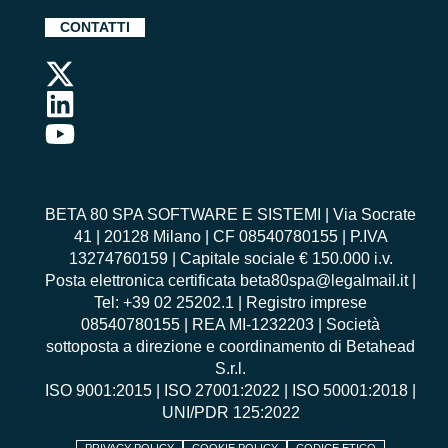
CONTATTI
BETA 80 SPA SOFTWARE E SISTEMI | Via Socrate
41 | 20128 Milano | CF 08540780155 | P.IVA
13274760159 | Capitale sociale € 150.000 i.v.
Posta elettronica certificata beta80spa@legalmail.it |
Tel: +39 02 25202.1 | Registro imprese
08540780155 | REA MI-1232203 | Società
sottoposta a direzione e coordinamento di Betahead
S.r.l.
ISO 9001:2015
|
ISO 27001:2022
|
ISO 50001:2018
|
UNI/PDR 125:2022
PRIVACY POLICY
COOKIE POLICY
CODICE ETICO