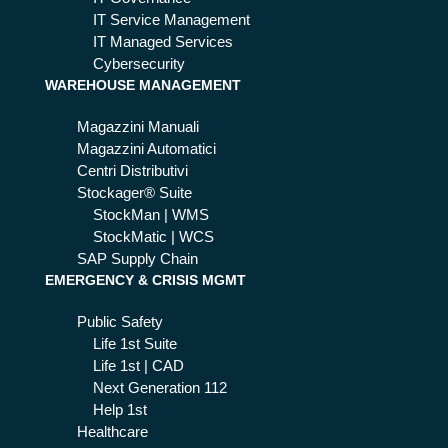
clo
urr
IT Service Management
ud
e i
IT Managed Services
ris
Cybersecurity
WAREHOUSE MANAGEMENT
chi
tec
Magazzini Manuali
nol
Magazzini Automatici
ogi
Centri Distributivi
ci,
Stockager® Suite
op
StockMan | WMS
era
StockMatic | WCS
tivi
SAP Supply Chain
e
EMERGENCY & CRISIS MGMT
leg
ali
Public Safety
Life 1st Suite
Life 1st | CAD
Next Generation 112
Help 1st
Healthcare