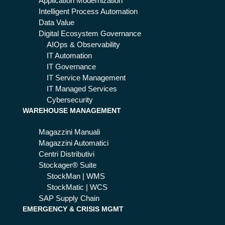
are
Application Modernization
sti
vo
Intelligent Process Automation
on
ce,
Data Value
e
vid
Digital Ecosystem Governance
del
eo
AIOps & Observability
le
e
IT Automation
em
tes
IT Governance
erg
to
IT Service Management
en
nel
IT Managed Services
ze
le
Cybersecurity
WAREHOUSE MANAGEMENT
chi
am
Magazzini Manuali
ate
Magazzini Automatici
di
Centri Distributivi
em
Stockager® Suite
erg
StockMan | WMS
en
StockMatic | WCS
za,
SAP Supply Chain
e
EMERGENCY & CRISIS MGMT
co
me