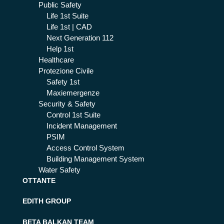
Public Safety
farl
Life 1st Suite
o
Life 1st | CAD
Next Generation 112
Help 1st
Healthcare
Protezione Civile
Safety 1st
Maxiemergenze
Security & Safety
Control 1st Suite
Incident Management
PSIM
Access Control System
Building Management System
Water Safety
OTTANTE
EDITH GROUP
BETA BALKAN TEAM