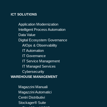
pu
t
n
ò
de
mi
ICT SOLUTIONS
vo
gli
no
ora
Application Modernization
ma
re
Intelligent Process Automation
nc
il
Data Value
are
cal
Digital Ecosystem Governance
l
AIOps & Observability
ha
IT Automation
ndl
IT Governance
ing
IT Service Management
nel
IT Managed Services
le
Cybersecurity
WAREHOUSE MANAGEMENT
ce
ntr
Magazzini Manuali
ali
Magazzini Automatici
op
Centri Distributivi
era
Stockager® Suite
tiv