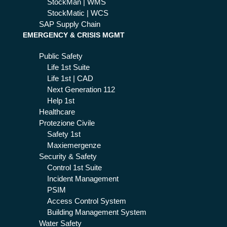
StockMan | WMS
e
StockMatic | WCS
SAP Supply Chain
EMERGENCY & CRISIS MGMT
Public Safety
Life 1st Suite
Life 1st | CAD
Next Generation 112
Help 1st
Healthcare
Protezione Civile
Safety 1st
Maxiemergenze
Security & Safety
Control 1st Suite
Incident Management
PSIM
Access Control System
Building Management System
Water Safety