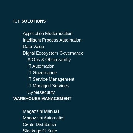
in
Ma
am
ce
rch
ate
ntr
e/
ale
U
ICT SOLUTIONS
op
mb
era
Application Modernization
ria
tiv
Intelligent Process Automation
a:
Data Value
co
Digital Ecosystem Governance
me
AIOps & Observability
otti
IT Automation
mi
IT Governance
zz
IT Service Management
arl
IT Managed Services
a
Cybersecurity
WAREHOUSE MANAGEMENT
co
n
Magazzini Manuali
l’AI
Magazzini Automatici
Centri Distributivi
Stockager® Suite