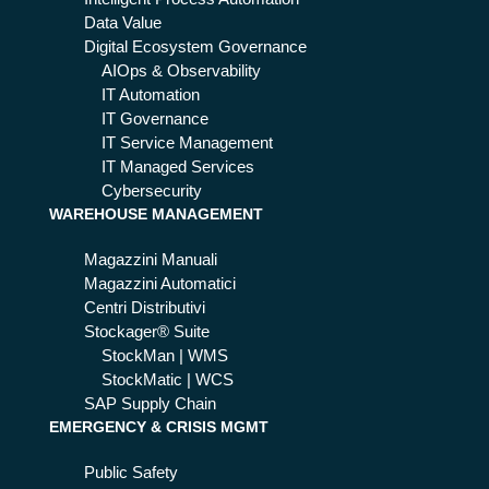
le
e il
Data Value
azi
W
Digital Ecosystem Governance
en
MS
AIOps & Observability
de
del
IT Automation
del
l’o
IT Governance
Ma
sp
IT Service Management
de
ed
IT Managed Services
in
ale
Cybersecurity
Ital
WAREHOUSE MANAGEMENT
y
Magazzini Manuali
Magazzini Automatici
Centri Distributivi
Stockager® Suite
StockMan | WMS
StockMatic | WCS
SAP Supply Chain
EMERGENCY & CRISIS MGMT
Public Safety