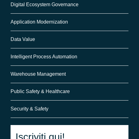
monitoraggio.
IA generativa
:
Digital Ecosystem Governance
marketing, comunicazione,
customer service, formazione,
Application Modernization
sviluppo prodotto.
Approccio
ibrido
: analisi dati,
Data Value
manufacturing 4.0, assistenza
Intelligent Process Automation
tecnica automatizzata.
Warehouse Management
Public Safety & Healthcare
Security & Safety
Iscriviti qui!