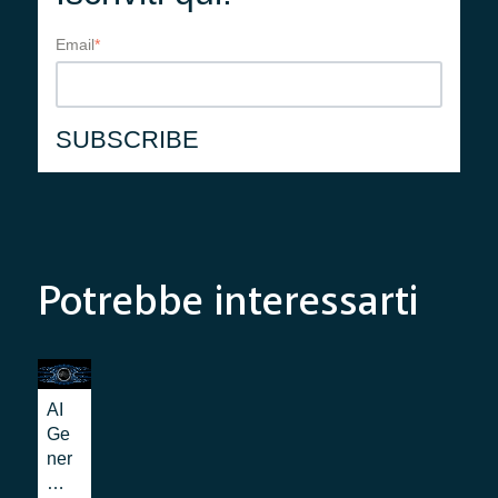
Email
*
Potrebbe interessarti
AI
Ge
ner
ati