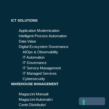
ner
on
ati
tec
va
hn
olo
ICT SOLUTIONS
gy
do
Application Modernization
for
Intelligent Process Automation
PS
Data Value
AP
Digital Ecosystem Governance
s
AIOps & Observability
IT Automation
IT Governance
IT Service Management
IT Managed Services
Cybersecurity
WAREHOUSE MANAGEMENT
Magazzini Manuali
Magazzini Automatici
Centri Distributivi