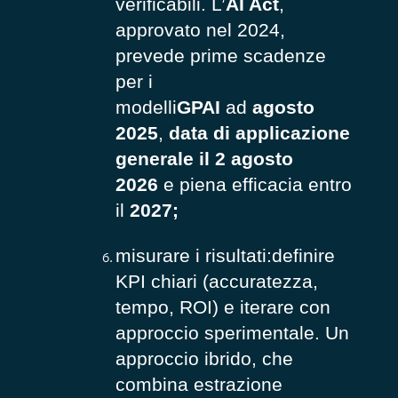
verificabili. L’
AI Act
,
approvato nel 2024,
prevede prime scadenze
per i
modelli
GPAI
ad
agosto
2025
,
data di applicazione
generale il 2 agosto
2026
e piena efficacia entro
il
2027;
misurare i risultati:
definire
KPI chiari (accuratezza,
tempo, ROI) e iterare con
approccio sperimentale.
Un
approccio ibrido, che
combina estrazione