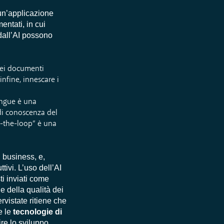
è un’applicazione
entati, in cui
 dall’AI possono
dei documenti
 infine, innescare i
lingue è una
e di conoscenza del
n-the-loop” è una
 business, e,
tivi. L’uso dell’AI
sti inviati come
e della qualità dei
rvistate ritiene che
e le
tecnologie di
re lo sviluppo