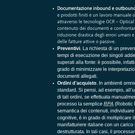
Documentazione inbound e outboun
e prodotti finiti è un lavoro manuale o
attraverso le tecnologie OCR – Optical
contenuto dei documenti e confrontarlo
riduzione drastica degli errori umani 
delle fatture attive o passive.
Preventivi
. La richiesta di un preve
tempi di esecuzione dei singoli addett
superati alla fonte: è possibile, infatt
grado di minimizzare le interpretazio
documenti allegati.
Ordini d’acquisto
. In ambienti omni
standard. Si pensi, ad esempio, all’u
di tali ordini, se effettuata manualme
processo la semplice
RPA
(Robotic P
semantica dei contenuti, individuare 
cognitive, è in grado di moltiplicare
manifatturiere italiane con un carico
destrutturata. In tali casi, il pro