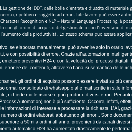
d
. La gestione dei DDT, delle bolle d’entrate e d’uscita di material
neroso, ripetitivo e soggetto ad errori. Tale lavoro può essere autom
 Character Recognition e NLP – Natural Language Processing, è possib
 con gli ordini di acquisto del gestionale o con l’inventario di mag
e l’aumento della produttività.. Lo stesso schema può essere applica
ntivo, se elaborata manualmente, può avvenire solo in orario lav
i, e con possibilità di errore. Grazie all’automazione intelligente,
i, emettere preventivi H24 e con la velocità dei processi digitali. L
ni erronee dei contenuti, attraverso l’analisi semantica delle ric
channel, gli ordini di acquisto possono essere inviati su più can
so ormai consolidato di whatsapp o alle mail scritte in stile info
nte, richiede molte risorse e può produrre diversi errori. Per auto
rocess Automation) non è più sufficiente. Occorre, infatti, effett
le informazioni di interesse e processare la richiesta. L’AI, graz
 il numero di ordini elaborati abbattendo gli errori.. Sono documen
 superiore a 50mila ordini all’anno, provenienti da canali diversi
cessamento automatico H24 ha aumentato drasticamente le perform