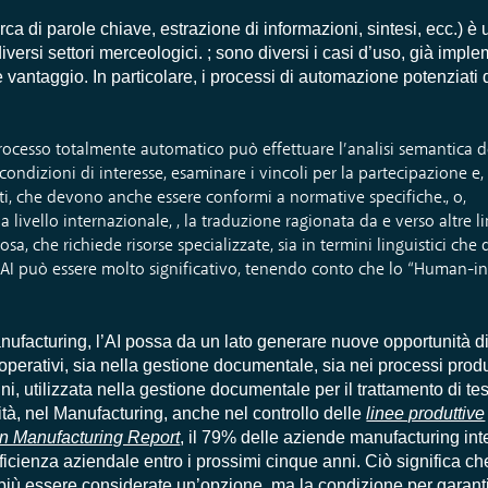
cerca di parole chiave, estrazione di informazioni, sintesi, ecc.) 
iversi settori merceologici. ; sono diversi i casi d’uso, già implem
 vantaggio. In particolare, i processi di automazione potenziati
rocesso totalmente automatico può effettuare l’analisi semantica 
le condizioni di interesse, esaminare i vincoli per la partecipazione e,
i, che devono anche essere conformi a normative specifiche., o,
 a livello internazionale,
, la traduzione ragionata da e verso altre 
rosa, che richiede risorse specializzate, sia in termini linguistici ch
l’AI può essere molto significativo, tenendo conto che lo “Human-i
anufacturing, l’AI possa da un lato generare nuove opportunità di
i operativi, sia nella gestione documentale, sia nei processi produt
gini, utilizzata nella gestione documentale per il trattamento di te
lità, nel Manufacturing, anche nel controllo delle
linee produttive
n Manufacturing Report
, il 79% delle aziende manufacturing inte
efficienza aziendale entro i prossimi cinque anni. Ciò significa ch
ù essere considerate un’opzione, ma la condizione per garanti