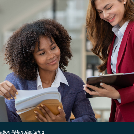
ation
#Manufacturing
,