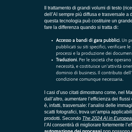
Il trattamento di grandi volumi di testo (ri
dell’AI sempre più diffusa e trasversale a d
questa tecnologia può costituire un grande
fare la differenza quando si tratta di:
Accesso a bandi di gara pubblici
. Un p
pubblicati su siti specifici, verificare 
processi e la produzione dei document
Traduzioni
. Per le società che operano
necessità, e costituisce un’attività one
dominio di business. Il contributo del
condizione comunque necessaria.
I casi d’uso citati dimostrano come, nel M
dall’altro, aumentare l’efficienza dei fluss
è, infatti, trasversale: l’analisi delle imma
scatti fotografici, trova un’ampia applicabi
prodotti. Secondo
The 2024 AI in Europea
l’AI consentirà di migliorare fortemente l’
automazione dei processi
non possono pi