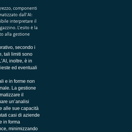
e grezzo, componenti
atizzato dall’AI:
ile interpretare il
azzino. L’esito è la
to alla gestione
orativo, secondo i
 tali limiti sono
’AI, inoltre, è in
hieste ed eventuali
ali e in forme non
rmale. La gestione
matizzare il
uare un’analisi
ie alle sue capacità
tati casi di aziende
 e in forma
ance, minimizzando