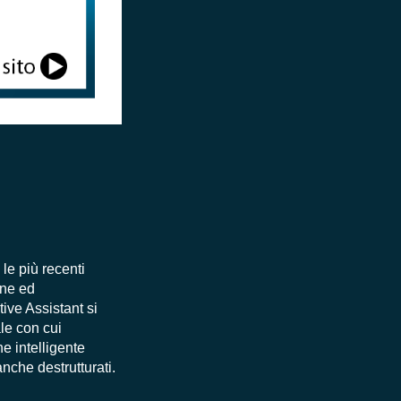
 le più recenti
one ed
ive Assistant si
le con cui
e intelligente
nche destrutturati.