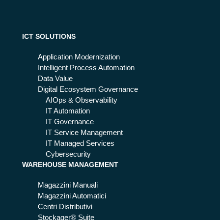
ud
sti
per
on
pro
e
ce
ICT SOLUTIONS
dei
ssi
dat
di
Application Modernization
i
bu
Intelligent Process Automation
sin
Data Value
es
Digital Ecosystem Governance
s
AIOps & Observability
per
IT Automation
fett
IT Governance
i:
IT Service Management
ec
IT Managed Services
co
Cybersecurity
WAREHOUSE MANAGEMENT
co
me
Magazzini Manuali
Magazzini Automatici
Centri Distributivi
Stockager® Suite