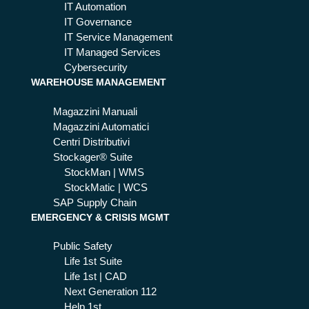
di
IT Automation
Bet
IT Governance
a
IT Service Management
80
IT Managed Services
Cybersecurity
WAREHOUSE MANAGEMENT
Magazzini Manuali
Magazzini Automatici
Centri Distributivi
Stockager® Suite
StockMan | WMS
StockMatic | WCS
SAP Supply Chain
EMERGENCY & CRISIS MGMT
Public Safety
Life 1st Suite
Life 1st | CAD
Next Generation 112
Help 1st