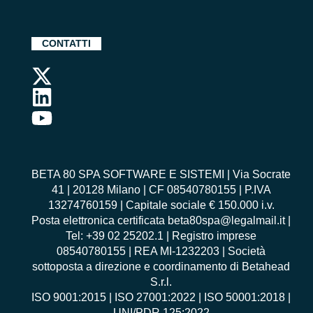
CONTATTI
BETA 80 SPA SOFTWARE E SISTEMI | Via Socrate
41 | 20128 Milano | CF 08540780155 | P.IVA
13274760159 | Capitale sociale € 150.000 i.v.
Posta elettronica certificata beta80spa@legalmail.it |
Tel: +39 02 25202.1 | Registro imprese
08540780155 | REA MI-1232203 | Società
sottoposta a direzione e coordinamento di Betahead
S.r.l.
ISO 9001:2015
|
ISO 27001:2022
|
ISO 50001:2018
|
UNI/PDR 125:2022