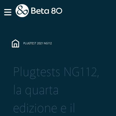
PLUGTEST 2021 NG112
Plugtests NG112,
la quarta
edizione e il