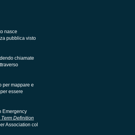
tto nasce
nza pubblica visto
ludendo chiamate
ttraverso
po per mappare e
e per essere
n
Emergency
 Term Definition
er
Association col