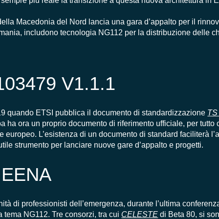
sempre più reale
la transizione a questa nuova architettura in 
della Macedonia del Nord lancia una gara d’appalto per il rinnovo
ania, includono tecnologia NG112 per la distribuzione delle c
103479 V1.1.1
9 quando ETSI pubblica il documento di standardizzazione
TS
pa ha ora un proprio documento
di riferimento ufficiale, per tutt
te europeo.
L’esistenza di un documento di standard faciliterà l’a
utile strumento per
lanciare nuove gare d’appalto e progetti.
di EENA
nità di
professionisti
dell’eme
rgenza, durante l’ultima conferen
a a tema NG112. Tre consorzi, tra cui
CELESTE
di Beta 80, si so