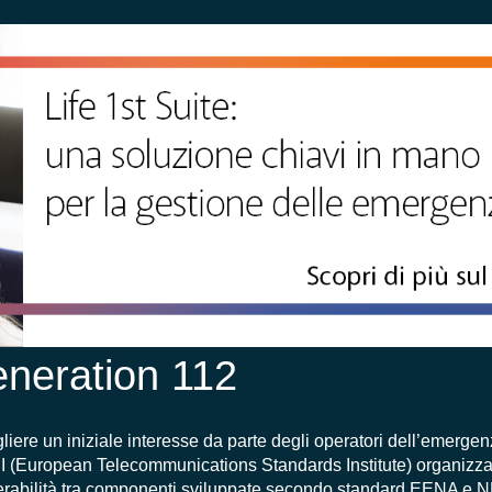
eneration 112
ogliere un iniziale interesse da parte degli operatori dell’emergen
I
(
European
Telecommunications
Standards Institute)
organizz
erabilità tra
componenti sviluppate secondo standard EENA e 