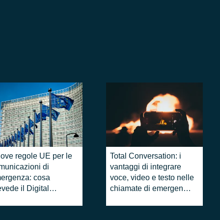
ove regole UE per le
Total Conversation: i
municazioni di
vantaggi di integrare
ergenza: cosa
voce, video e testo nelle
vede il Digital
chiamate di emergenza,
tworks Act
e come farlo