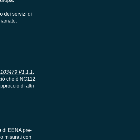
Europa.
 dei servizi di
hiamate.
 103479 V1.1.1
,
o ciò che è NG112,
pproccio di altri
za di EENA
pre
-
no misurati con