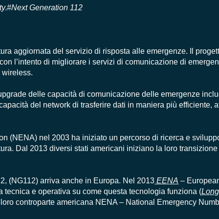
ty
#Next Generation 112
,
tura aggiornata del servizio di risposta alle emergenze. Il proge
0 con l’intento di migliorare i servizi di comunicazione di emerge
 wireless.
’upgrade delle capacità di comunicazione delle emergenze inc
apacità del network di trasferire dati in maniera più efficiente, a
 (NENA) nel 2003 ha iniziato un percorso di ricerca e svilup
ttura. Dal 2013 diversi stati americani iniziano la loro transizion
112, (NG112) arriva anche in Europa
. Nel 2013
EENA
–
Europea
a tecnica e operativa su come questa tecnologia funziona (
Long
la loro controparte americana NENA – National Emergency
Numb