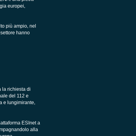
ogia europei,
to più ampio, nel
 settore hanno
la richiesta di
nale del 112 e
 e lungimirante,
iattaforma
ESInet
a
mpagnandolo alla