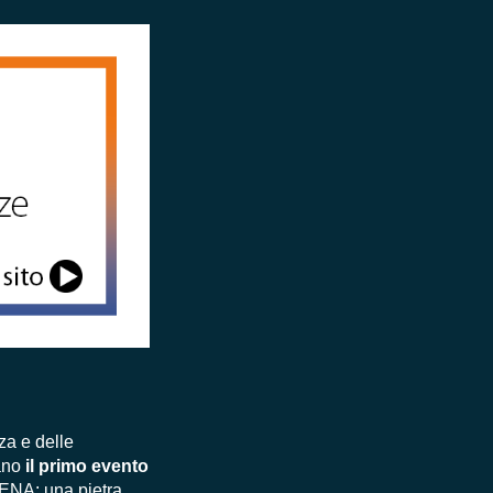
za e delle
a
no
il primo evento
NENA: una
pietra