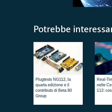
Potrebbe interessar
Plugtests NG112, la
Real-Ti
quarta edizione e il
nelle Ce
contributo di Beta 80
112: cos
Group