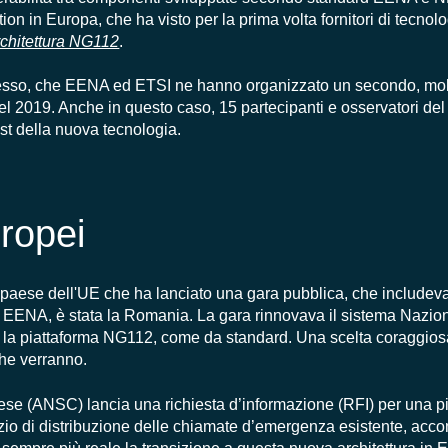
tion
in Europa
, che ha visto per la prima volta fornitori di tecnol
rchitettura NG112
.
cesso, che EENA ed ETSI ne hanno organizzato un secondo, mol
 2019. Anche in questo caso, 15 partecipanti e osservatori del
test della nuova tecnologia.
uropei
paese dell'UE
che
ha
lanciato
una
gara pubblica, che includeva 
 EENA, è stata la Romania.
La gara rinnovava il sistema Nazio
 la piattaforma NG112, come da standard. Una scelta coraggiosa
che verranno.
ese
(ANSC) lancia una richiesta d’informazione (RFI)
per una p
zio
di distribuzione delle chiamate
d’emergenza
esistente,
acco