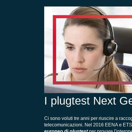
I plugtest Next G
Ci sono voluti tre anni per riuscire a racc
telecomunicazioni.
Nel 2016 EENA
e
ETS
europeo di
plugtest
per
provare
l'interop