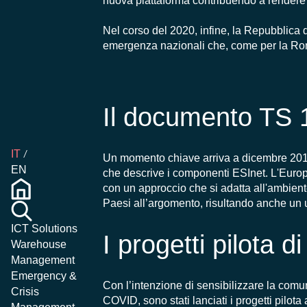
nuova piattaforma
contribuendo a rendere
Nel corso del 2020, infine, la Repubblica 
emergenza nazionali che, come per la Rom
Il documento TS 
IT
Un momento chiave arriva a dicembre 201
EN
che descrive i componenti
ESInet
. L'Euro
con un approccio che
si adatta
all'ambien
Paesi all’argomento, risultando anche un 
ICT Solutions
I progetti pilota 
Warehouse
Management
Emergency &
Co
n l’intenzione di sensibilizzare la comu
Crisis
COVID, sono stati lanciati i progetti pilot