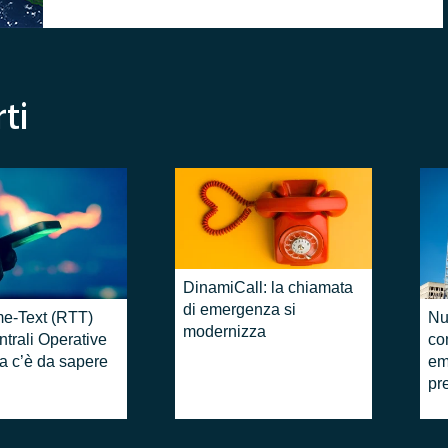
ti
DinamiCall: la chiamata
di emergenza si
me-Text (RTT)
Nu
modernizza
ntrali Operative
co
a c’è da sapere
em
pre
Ne