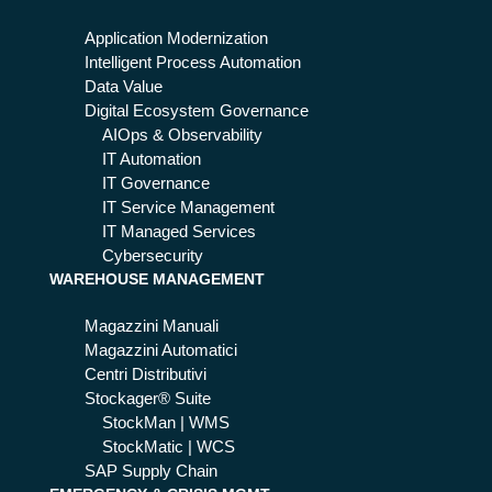
sm
e
art
co
Application Modernization
me
Intelligent Process Automation
farl
Data Value
a
Digital Ecosystem Governance
in
AIOps & Observability
pra
IT Automation
tic
IT Governance
a
IT Service Management
IT Managed Services
Cybersecurity
WAREHOUSE MANAGEMENT
Magazzini Manuali
Magazzini Automatici
Centri Distributivi
Stockager® Suite
StockMan | WMS
StockMatic | WCS
SAP Supply Chain