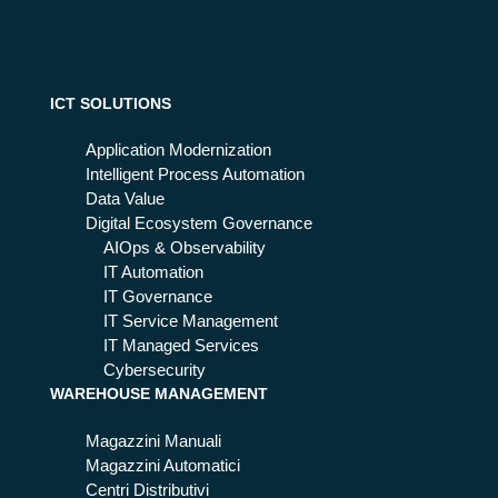
ati
log
qu
zz
isti
ali
are
ca:
evi
se
un
tar
nz
foc
e)
ICT SOLUTIONS
a
us
loc
sul
Application Modernization
k-
far
Intelligent Process Automation
in
ma
Data Value
e
ce
Digital Ecosystem Governance
se
uti
AIOps & Observability
nz
co
IT Automation
a
IT Governance
dis
IT Service Management
per
IT Managed Services
sio
Cybersecurity
ne
WAREHOUSE MANAGEMENT
Magazzini Manuali
Magazzini Automatici
Centri Distributivi