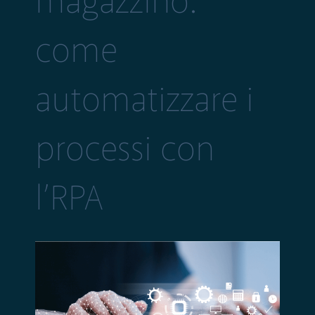
magazzino:
come
automatizzare i
processi con
l’RPA