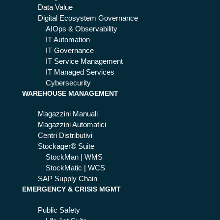
ba
Data Value
sta
Digital Ecosystem Governance
spr
AIOps & Observability
ec
IT Automation
hi
IT Governance
IT Service Management
IT Managed Services
Cybersecurity
WAREHOUSE MANAGEMENT
Magazzini Manuali
Magazzini Automatici
Centri Distributivi
Stockager® Suite
StockMan | WMS
StockMatic | WCS
SAP Supply Chain
EMERGENCY & CRISIS MGMT
Public Safety