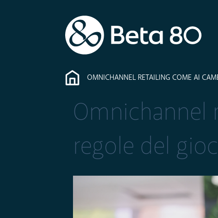
OMNICHANNEL RETAILING COME AI CAMB
Omnichannel re
regole del gio