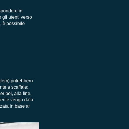
ispondere in
gli utenti verso
ti, è possibile
totem) potrebbero
nte a scaffale;
r poi, alla fine,
utente venga data
zzata in base ai