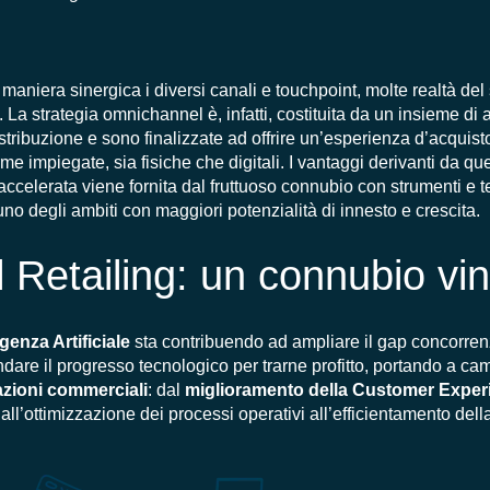
 maniera sinergica i diversi canali e touchpoint, molte realtà del
. La strategia omnichannel è, infatti, costituita da un insieme di 
istribuzione e sono finalizzate ad offrire un’esperienza d’acquist
orme impiegate, sia fisiche che digitali. I vantaggi derivanti da q
 accelerata viene fornita dal fruttuoso connubio con strumenti e 
 uno degli ambiti con maggiori potenzialità di innesto e crescita.
Retailing: un connubio vi
ligenza Artificiale
sta contribuendo ad ampliare il gap concorren
dare il progresso tecnologico per trarne profitto, portando a c
razioni commerciali
: dal
miglioramento della Customer Exper
all’ottimizzazione dei processi operativi all’efficientamento della