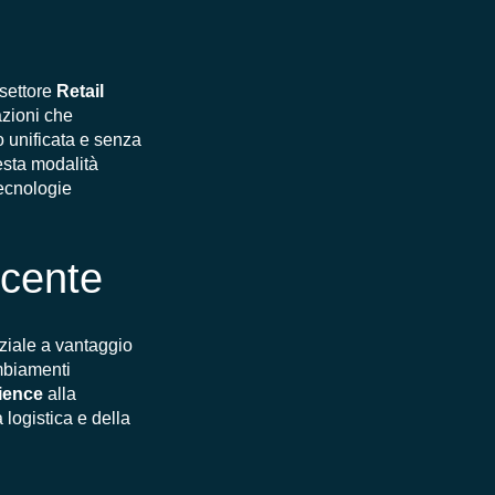
 settore
Retail
azioni che
o unificata e senza
uesta modalità
tecnologie
ncente
ziale a vantaggio
ambiamenti
ience
alla
 logistica e della