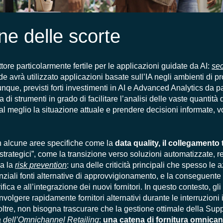
ne delle scorte
tore particolarmente fertile per le applicazioni guidate da AI:
se
ende avrà utilizzato applicazioni basate sull’IA negli ambienti di p
unque, previsti forti investimenti in AI e Advanced Analytics da pa
ca di strumenti in grado di facilitare l’analisi delle vaste quantità 
l meglio la situazione attuale e prendere decisioni informate, vo
 in alcune aree specifiche come la
data quality, il collegamento 
strategici”, come la transizione verso soluzioni automatizzate, re
da la
risk prevention
: una delle criticità principali che spesso l
nziali fonti alternative di approvvigionamento, e la conseguente
ica e all’integrazione dei nuovi fornitori. In questo contesto, gli
volgere rapidamente fornitori alternativi durante le interruzion
noltre, non bisogna trascurare che la gestione ottimale della Su
ca dell’Omnichannel Retailing
:
una catena di fornitura omnica