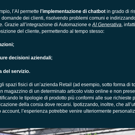
mpio, l’AI permette
l’implementazione di chatbot
in grado di r
domande dei clienti, risolvendo problemi comuni e indirizzando 
ste. Grazie all’integrazione di Automazione e
AI Generativa
, infat
osizione del cliente, permettendo al tempo stesso:
azioni;
uture decisioni aziendali;
a del servizio.
gli spazi fisici di un’azienda Retail (ad esempio, sotto forma di 
 in magazzino di un determinato articolo visto online e non prese
ificando le tipologie di prodotto più conformi alle sue richieste pe
cazione della corsia dove recarsi. Ipotizzando, inoltre, che all’
suo account, l’esperienza potrebbe venire ulteriormente personali