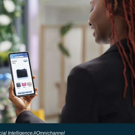
icial Intelligence
#Omnichannel
,