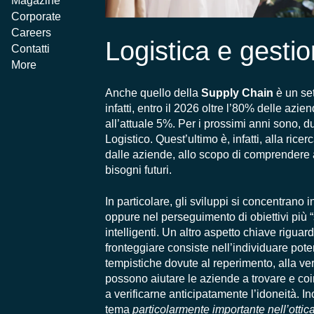
Magazine
Corporate
Careers
Logistica e gestio
Contatti
More
Anche quello della
Supply Chain
è un set
infatti, entro il 2026 oltre l’80% delle azi
all’attuale 5%. Per i prossimi anni sono, d
Logistico. Quest’ultimo è, infatti, alla ricer
dalle aziende, allo scopo di comprendere a
bisogni futuri.
In particolare, gli sviluppi si concentrano
oppure nel perseguimento di obiettivi più “
intelligenti. Un altro aspetto chiave riguar
fronteggiare consiste nell’individuare pote
tempistiche dovute al reperimento, alla verif
possono aiutare le aziende a trovare e coin
a verificarne anticipatamente l’idoneità. I
tema
particolarmente importante nell’otti