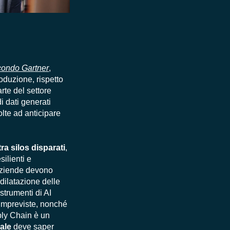
condo Gartner
,
roduzione, rispetto
rte del settore
di dati generati
lte ad anticipare
tra silos disparati
,
silienti e
e aziende devono
 dilatazione delle
 strumenti di AI
i impreviste, nonché
pply Chain è un
nale
deve saper