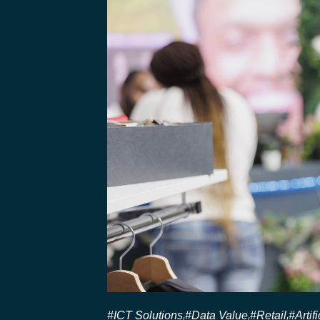
#ICT Solutions
#Data Value
#Retail
#Artif
,
,
,