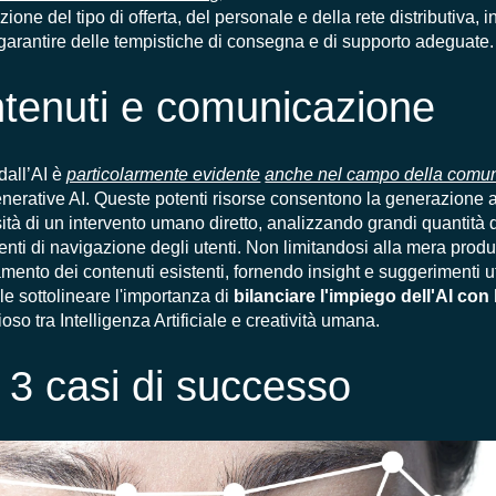
zione del tipo di offerta, del personale e della rete distributiva, 
r garantire delle tempistiche di consegna e di supporto adeguate.
ntenuti e comunicazione
dall’AI è
particolarmente evidente
anche nel campo della comu
Generative AI. Queste potenti risorse consentono la generazione 
à di un intervento umano diretto, analizzando grandi quantità di 
enti di navigazione degli utenti. Non limitandosi alla mera produ
ento dei contenuti esistenti, fornendo insight e suggerimenti util
le sottolineare l'importanza di
bilanciare l'impiego dell'AI con 
so tra Intelligenza Artificiale e creatività umana.
: 3 casi di successo