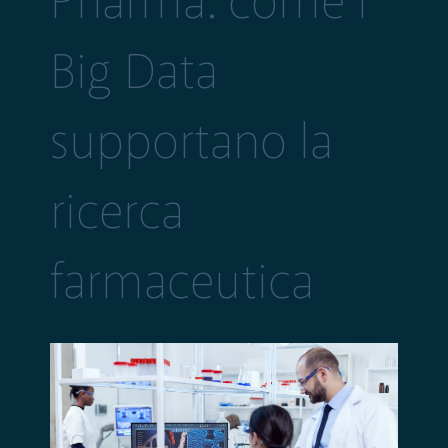
Pharma: come i
Big Data
supportano la
ricerca
farmaceutica