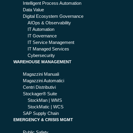
à
Intelligent Process Automation
i
di
Data Value
do
Digital Ecosystem Governance
ma
AIOps & Observability
ni
IT Automation
IT Governance
IT Service Management
IT Managed Services
Cybersecurity
WAREHOUSE MANAGEMENT
Magazzini Manuali
Magazzini Automatici
Centri Distributivi
Stockager® Suite
StockMan | WMS
StockMatic | WCS
SAP Supply Chain
EMERGENCY & CRISIS MGMT
Public Safety