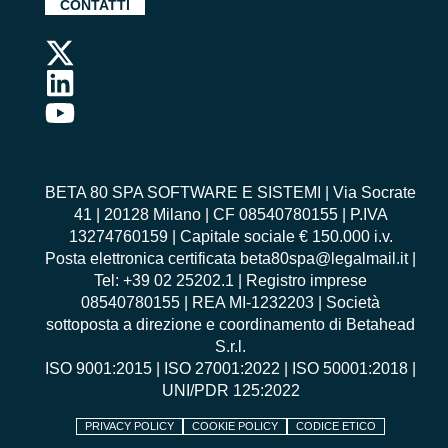
CONTATTI
BETA 80 SPA SOFTWARE E SISTEMI | Via Socrate
41 | 20128 Milano | CF 08540780155 | P.IVA
13274760159 | Capitale sociale € 150.000 i.v.
Posta elettronica certificata beta80spa@legalmail.it |
Tel: +39 02 25202.1 | Registro imprese
08540780155 | REA MI-1232203 | Società
sottoposta a direzione e coordinamento di Betahead
S.r.l.
ISO 9001:2015
|
ISO 27001:2022
|
ISO 50001:2018
|
UNI/PDR 125:2022
PRIVACY POLICY
COOKIE POLICY
CODICE ETICO