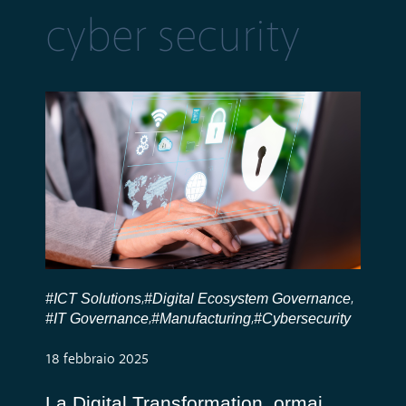
cyber security
#ICT Solutions
#Digital Ecosystem Governance
,
,
#IT Governance
#Manufacturing
#Cybersecurity
,
,
18 febbraio 2025
La Digital Transformation, ormai