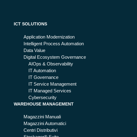
ch
fa
é
e
ser
qu
ve
al
ICT SOLUTIONS
all
è il
e
su
Application Modernization
azi
o
Intelligent Process Automation
en
ruo
Data Value
de
lo
Digital Ecosystem Governance
in
AIOps & Observability
azi
IT Automation
en
IT Governance
da
IT Service Management
IT Managed Services
Cybersecurity
WAREHOUSE MANAGEMENT
Magazzini Manuali
Magazzini Automatici
Centri Distributivi