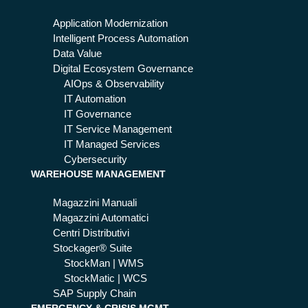
E
di
11
em
Application Modernization
2
erg
Intelligent Process Automation
per
en
Data Value
sfr
za:
Digital Ecosystem Governance
utt
co
AIOps & Observability
are
sa
IT Automation
al
pre
IT Governance
me
ve
IT Service Management
gli
de
IT Managed Services
o i
il
Cybersecurity
so
WAREHOUSE MANAGEMENT
Di
cia
git
Magazzini Manuali
l
al
Magazzini Automatici
me
Ne
Centri Distributivi
dia
tw
Stockager® Suite
ork
StockMan | WMS
s
StockMatic | WCS
Act
SAP Supply Chain