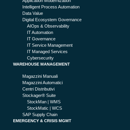
m
sc
Application Modernization
egl
Intelligent Process Automation
ier
Data Value
e
Digital Ecosystem Governance
la
AIOps & Observability
ver
IT Automation
sio
IT Governance
ne
IT Service Management
otti
IT Managed Services
ma
Cybersecurity
WAREHOUSE MANAGEMENT
le
di
Magazzini Manuali
SA
Magazzini Automatici
P
Centri Distributivi
E
Stockager® Suite
W
StockMan | WMS
M
StockMatic | WCS
SAP Supply Chain
EMERGENCY & CRISIS MGMT